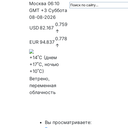
Москва
06:10
GMT +3
Суббота
08-08-2026
0.759
USD
82.167
↑
0.778
EUR
94.837
↑
+14
˚C (днем
+17
˚C, ночью
+10
˚C)
Ветрено,
переменная
облачность
МедиаПрофи
Главное
Медиарыно
Вы просматриваете: