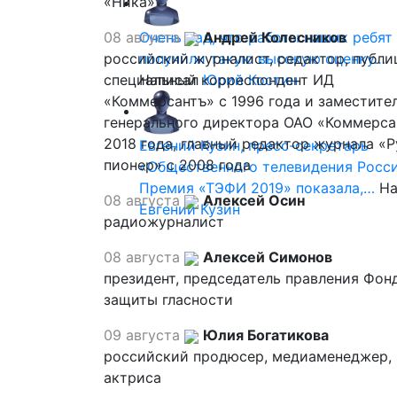
«Ника»
08 августа
Очень рад, что работы наших ребят
Андрей Колесников
российский журналист, редактор, публи
получили такую высокую оценку…
специальный корреспондент ИД
Написал
Юрий Костин
«Коммерсантъ» с 1996 года и заместите
генерального директора ОАО «Коммерса
2018 года, главный редактор журнала «
Евгений Кузин, пресс-секретарь
пионер» с 2008 года
«Общественного телевидения Росси
Премия «ТЭФИ 2019» показала,…
На
08 августа
Алексей Осин
Евгений Кузин
радиожурналист
08 августа
Алексей Симонов
президент, председатель правления Фон
защиты гласности
09 августа
Юлия Богатикова
российский продюсер, медиаменеджер,
актриса