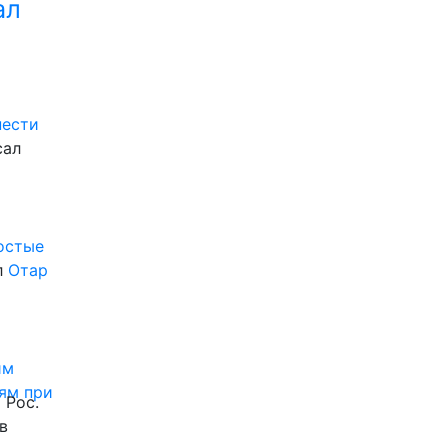
ал
нести
сал
ростые
л
Отар
им
ям при
 Рос.
в