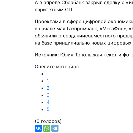
А в апреле Сбербанк закрыл
сделку
с «Я
паритетным СП.
Проектами в сфере цифровой экономики
в начале мая Газпромбанк, «МегаФон», 
объявили о
создании
совместного предп
на базе принципиально новых цифровых
Источник: Юлия Топольская текст и фо
Оцените материал
1
2
3
4
5
(0 голосов)