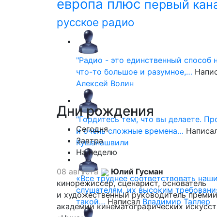
европа плюс
первый кан
русское радио
"Радио - это единственный способ 
что-то большое и разумное,…
Напи
Алексей Волин
Дни
рождения
"Гордитесь тем, что вы делаете. П
Сегодня
и очень сложные времена…
Написа
Завтра
Кушанашвили
На неделю
08 августа
Юлий Гусман
«Все труднее соответствовать наш
кинорежиссер, сценарист, основатель
слушателям, их высоким требовани
и художественный руководитель премии
такой…
Написал
Владимир Таллер
академии кинематографических искусст