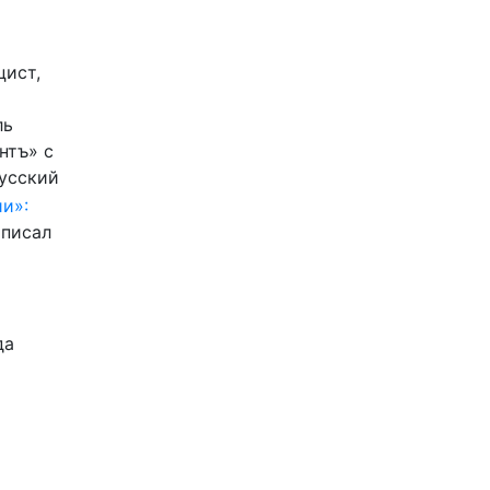
цист,
ль
нтъ» с
Русский
и»:
писал
да