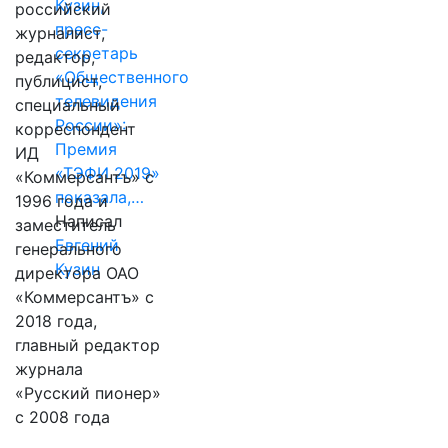
Кузин,
российский
пресс-
журналист,
секретарь
редактор,
«Общественного
публицист,
телевидения
специальный
России»:
корреспондент
Премия
ИД
«ТЭФИ 2019»
«Коммерсантъ» с
показала,…
1996 года и
Написал
заместитель
Евгений
генерального
Кузин
директора ОАО
«Коммерсантъ» с
2018 года,
главный редактор
журнала
«Русский пионер»
с 2008 года