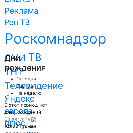
Реклама
Рен ТВ
Роскомнадзор
ТВ
СМИ
Дни
рождения
ТНТ
Сегодня
Телевидение
Завтра
На неделю
Яндекс
В этот период нет
европа
дней рождений.
08 августа
плюс
Юлий Гусман