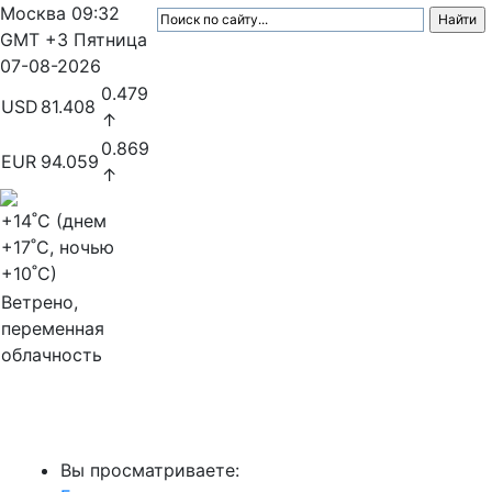
Москва
09:32
GMT +3
Пятница
07-08-2026
0.479
USD
81.408
↑
0.869
EUR
94.059
↑
+14
˚C (днем
+17
˚C, ночью
+10
˚C)
Ветрено,
переменная
облачность
МедиаПрофи
Вы просматриваете: