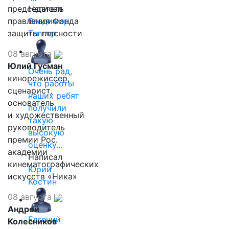
председатель
Написал
правления Фонда
Владимир
защиты гласности
Таллер
08 августа
Юлий Гусман
Очень рад,
кинорежиссер,
что работы
сценарист,
наших ребят
основатель
получили
и художественный
такую
руководитель
высокую
премии Рос.
оценку…
академии
Написал
кинематографических
Юрий
искусств «Ника»
Костин
08 августа
Андрей
Евгений
Колесников