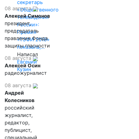
секретарь
08 августа
«Общественного
Алексей Симонов
телевидения
президент,
России»:
председатель
Премия
правления Фонда
«ТЭФИ 2019»
защиты гласности
показала,…
Написал
08 августа
Евгений
Алексей Осин
Кузин
радиожурналист
08 августа
Андрей
Колесников
российский
журналист,
редактор,
публицист,
специальный