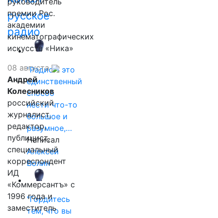
руководитель
премии Рос.
русское
академии
радио
кинематографических
искусств «Ника»
08 августа
"Радио - это
Андрей
единственный
Колесников
способ
российский
нести что-то
журналист,
большое и
редактор,
разумное,…
публицист,
Написал
специальный
Алексей
корреспондент
Волин
ИД
«Коммерсантъ» с
1996 года и
"Гордитесь
заместитель
тем, что вы