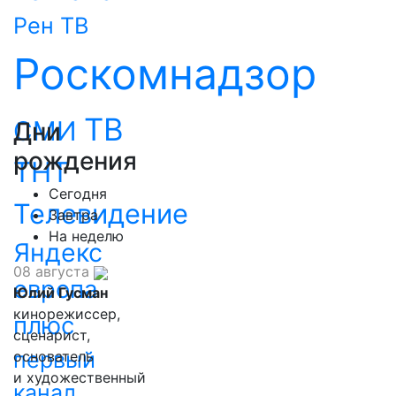
Рен ТВ
Роскомнадзор
ТВ
СМИ
Дни
рождения
ТНТ
Сегодня
Телевидение
Завтра
На неделю
Яндекс
08 августа
европа
Юлий Гусман
кинорежиссер,
плюс
сценарист,
первый
основатель
и художественный
канал