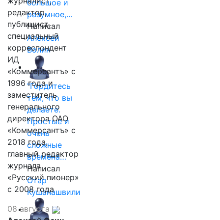
журналист,
большое и
редактор,
разумное,…
публицист,
Написал
специальный
Алексей
корреспондент
Волин
ИД
«Коммерсантъ» с
1996 года и
"Гордитесь
заместитель
тем, что вы
генерального
делаете.
директора ОАО
Простые и
«Коммерсантъ» с
очень
2018 года,
сложные
главный редактор
времена…
журнала
Написал
«Русский пионер»
Отар
с 2008 года
Кушанашвили
08 августа