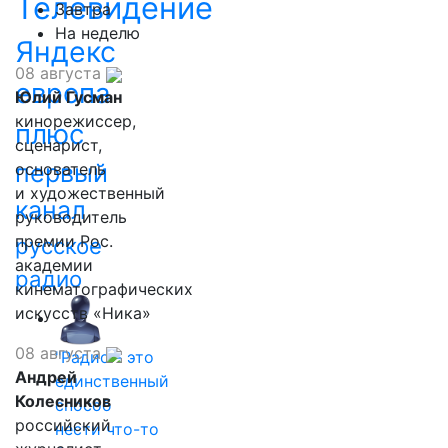
Телевидение
Завтра
На неделю
Яндекс
08 августа
европа
Юлий Гусман
кинорежиссер,
плюс
сценарист,
первый
основатель
и художественный
канал
руководитель
премии Рос.
русское
академии
радио
кинематографических
искусств «Ника»
08 августа
"Радио - это
Андрей
единственный
Колесников
способ
российский
нести что-то