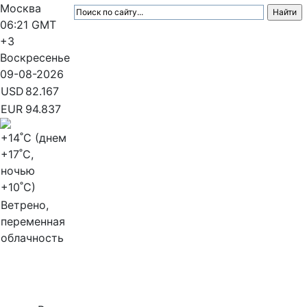
Москва
06:21
GMT
+3
Воскресенье
09-08-2026
USD
82.167
EUR
94.837
+14
˚C (днем
+17
˚C,
ночью
+10
˚C)
Ветрено,
переменная
облачность
МедиаПрофи