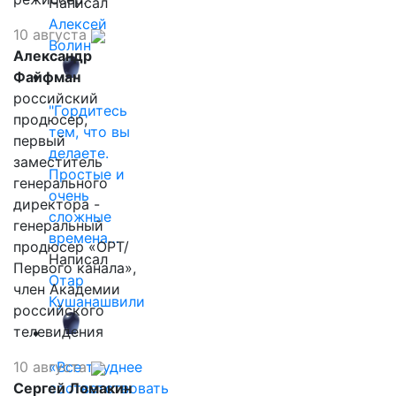
Написал
Алексей
10 августа
Волин
Александр
Файфман
российский
"Гордитесь
продюсер,
тем, что вы
первый
делаете.
заместитель
Простые и
генерального
очень
директора -
сложные
генеральный
времена…
продюсер «ОРТ/
Написал
Первого канала»,
Отар
член Академии
Кушанашвили
российского
телевидения
10 августа
«Все труднее
Сергей Ломакин
соответствовать