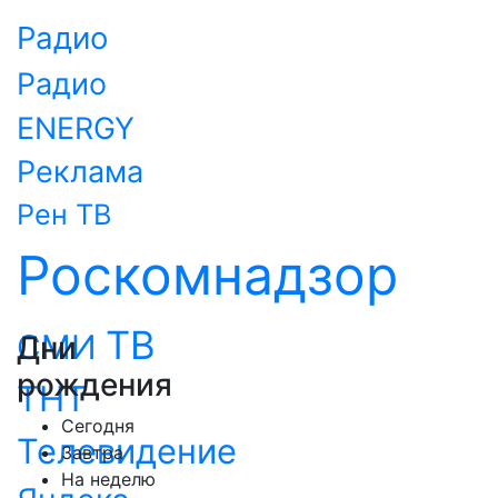
Радио
Радио
ENERGY
Реклама
Рен ТВ
Роскомнадзор
ТВ
СМИ
Дни
рождения
ТНТ
Сегодня
Телевидение
Завтра
На неделю