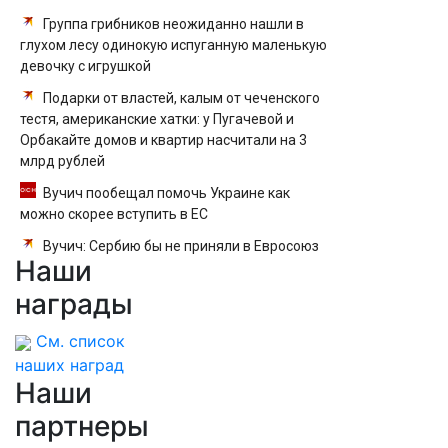
Группа грибников неожиданно нашли в
глухом лесу одинокую испуганную маленькую
девочку с игрушкой
Подарки от властей, калым от чеченского
тестя, американские хатки: у Пугачевой и
Орбакайте домов и квартир насчитали на 3
млрд рублей
Вучич пообещал помочь Украине как
можно скорее вступить в ЕС
Вучич: Сербию бы не приняли в Евросоюз
Наши
даже в случае ввода санкций против РФ
награды
См. список
наших наград
Наши
партнеры