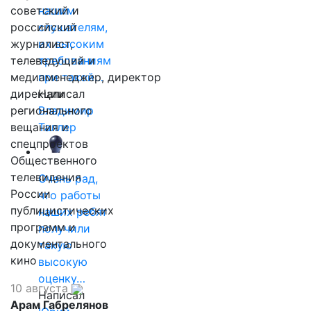
советский и
нашим
российский
слушателям,
журналист,
их высоким
телеведущий и
требованиям
медиаменеджер, директор
при такой…
дирекции
Написал
регионального
Владимир
вещания и
Таллер
спецпроектов
Общественного
телевидения
Очень рад,
России
что работы
публицистических
наших ребят
программ и
получили
документального
такую
кино
высокую
оценку…
10 августа
Написал
Арам Габрелянов