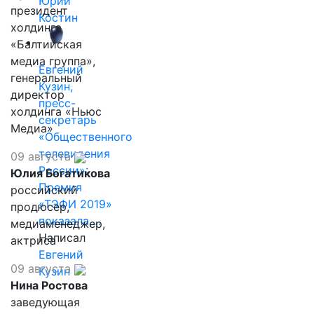
Юрий
президент
Костин
холдинга
«Балтийская
медиа группа»,
Евгений
генеральный
Кузин,
директор
пресс-
холдинга «Ньюс
секретарь
Медиа»
«Общественного
телевидения
09 августа
России»:
Юлия Богатикова
Премия
российский
«ТЭФИ 2019»
продюсер,
показала,…
медиаменеджер,
Написал
актриса
Евгений
09 августа
Кузин
Нина Ростова
заведующая