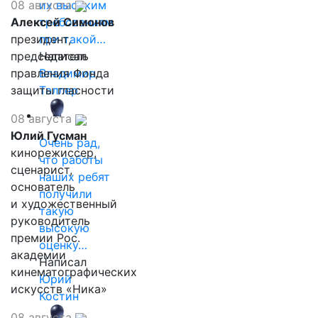
08 августа
их высоким
Алексей Симонов
требованиям
президент,
при такой…
председатель
Написал
правления Фонда
Владимир
защиты гласности
Таллер
08 августа
Юлий Гусман
Очень рад,
кинорежиссер,
что работы
сценарист,
наших ребят
основатель
получили
и художественный
такую
руководитель
высокую
премии Рос.
оценку…
академии
Написал
кинематографических
Юрий
искусств «Ника»
Костин
08 августа