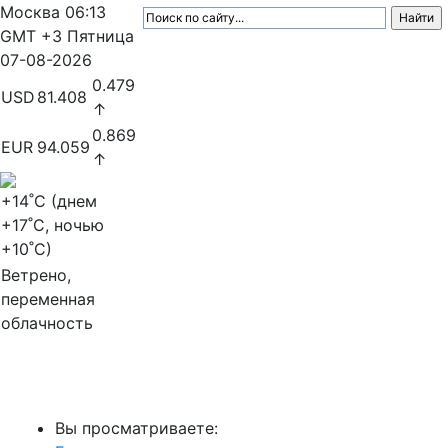
Москва
06:13
GMT +3
Пятница
07-08-2026
0.479
USD
81.408
↑
0.869
EUR
94.059
↑
+14
˚C (днем
+17
˚C, ночью
+10
˚C)
Ветрено,
переменная
облачность
МедиаПрофи
Вы просматриваете: