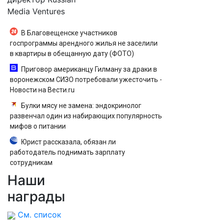
Media Ventures
В Благовещенске участников
госпрограммы арендного жилья не заселили
в квартиры в обещанную дату (ФОТО)
Приговор американцу Гилману за драки в
воронежском СИЗО потребовали ужесточить -
Новости на Вести.ru
Булки мясу не замена: эндокринолог
развенчал один из набирающих популярность
мифов о питании
Юрист рассказала, обязан ли
работодатель поднимать зарплату
сотрудникам
Наши
Дрифт на мопеде. Мужское / Женское.
Выпуск от 31.10.2025
награды
См. список