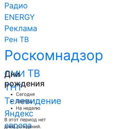
Радио
ENERGY
Реклама
Рен ТВ
Роскомнадзор
ТВ
СМИ
Дни
рождения
ТНТ
Сегодня
Телевидение
Завтра
На неделю
Яндекс
В этот период нет
европа
дней рождений.