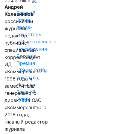
Андрей
Евгений
Колесников
Кузин,
российский
пресс-
журналист,
секретарь
редактор,
«Общественного
публицист,
телевидения
специальный
России»:
корреспондент
Премия
ИД
«ТЭФИ 2019»
«Коммерсантъ» с
показала,…
1996 года и
Написал
заместитель
Евгений
генерального
Кузин
директора ОАО
«Коммерсантъ» с
2018 года,
главный редактор
журнала