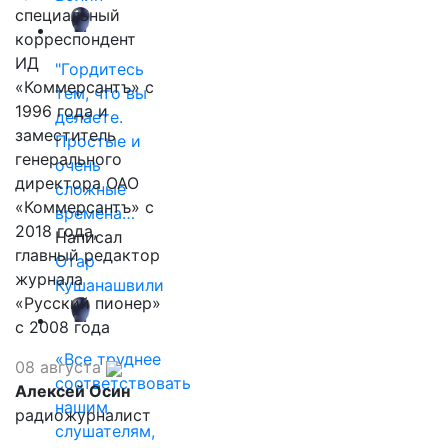
специальный
корреспондент
ИД
"Гордитесь
«Коммерсантъ» с
тем, что вы
1996 года и
делаете.
заместитель
Простые и
генерального
очень
директора ОАО
сложные
«Коммерсантъ» с
времена…
2018 года,
Написал
главный редактор
Отар
журнала
Кушанашвили
«Русский пионер»
с 2008 года
«Все труднее
08 августа
соответствовать
Алексей Осин
нашим
радиожурналист
слушателям,