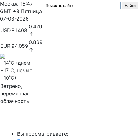
Москва
15:47
GMT +3
Пятница
07-08-2026
0.479
USD
81.408
↑
0.869
EUR
94.059
↑
+14
˚C (днем
+17
˚C, ночью
+10
˚C)
Ветрено,
переменная
облачность
МедиаПрофи
Вы просматриваете: