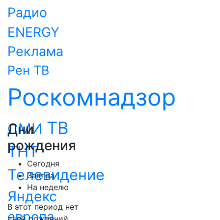
Радио
ENERGY
Реклама
Рен ТВ
Роскомнадзор
ТВ
СМИ
Дни
рождения
ТНТ
Сегодня
Телевидение
Завтра
На неделю
Яндекс
В этот период нет
европа
дней рождений.