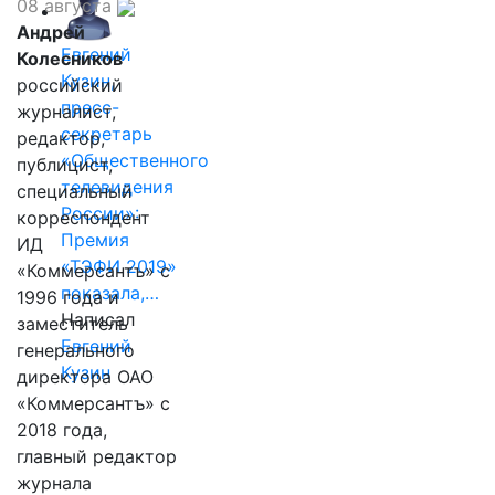
08 августа
Андрей
Евгений
Колесников
Кузин,
российский
пресс-
журналист,
секретарь
редактор,
«Общественного
публицист,
телевидения
специальный
России»:
корреспондент
Премия
ИД
«ТЭФИ 2019»
«Коммерсантъ» с
показала,…
1996 года и
Написал
заместитель
Евгений
генерального
Кузин
директора ОАО
«Коммерсантъ» с
2018 года,
главный редактор
журнала