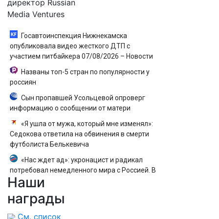
директор Russian
Media Ventures
Госавтоинспекция Нижнекамска
опубликовала видео жесткого ДТП с
участием питбайкера 07/08/2026 – Новости
Названы топ-5 стран по популярности у
россиян
Сын пропавшей Усольцевой опроверг
информацию о сообщении от матери
«Я ушла от мужа, который мне изменял»:
Седокова ответила на обвинения в смерти
футболиста Белькевича
«Нас ждет ад»: укронацист и радикал
потребовал немедленного мира с Россией. В
Наши
чем хитрость?
награды
См. список