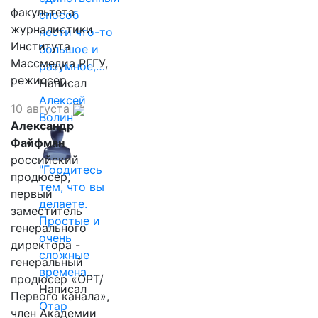
факультета
способ
журналистики
нести что-то
Института
большое и
Массмедиа РГГУ,
разумное,…
режиссер.
Написал
Алексей
10 августа
Волин
Александр
Файфман
российский
"Гордитесь
продюсер,
тем, что вы
первый
делаете.
заместитель
Простые и
генерального
очень
директора -
сложные
генеральный
времена…
продюсер «ОРТ/
Написал
Первого канала»,
Отар
член Академии