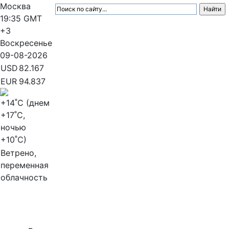
Москва
19:35
GMT
+3
Воскресенье
09-08-2026
USD
82.167
EUR
94.837
+14
˚C (днем
+17
˚C,
ночью
+10
˚C)
Ветрено,
переменная
облачность
МедиаПрофи