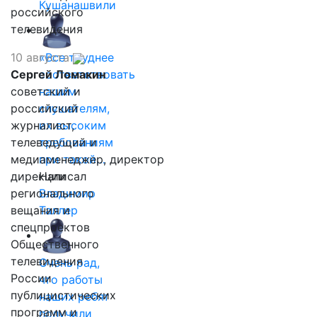
Кушанашвили
российского
телевидения
10 августа
«Все труднее
Сергей Ломакин
соответствовать
советский и
нашим
российский
слушателям,
журналист,
их высоким
телеведущий и
требованиям
медиаменеджер, директор
при такой…
дирекции
Написал
регионального
Владимир
вещания и
Таллер
спецпроектов
Общественного
телевидения
Очень рад,
России
что работы
публицистических
наших ребят
программ и
получили