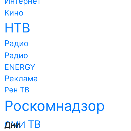
Интернет
Кино
НТВ
Радио
Радио
ENERGY
Реклама
Рен ТВ
Роскомнадзор
ТВ
СМИ
Дни