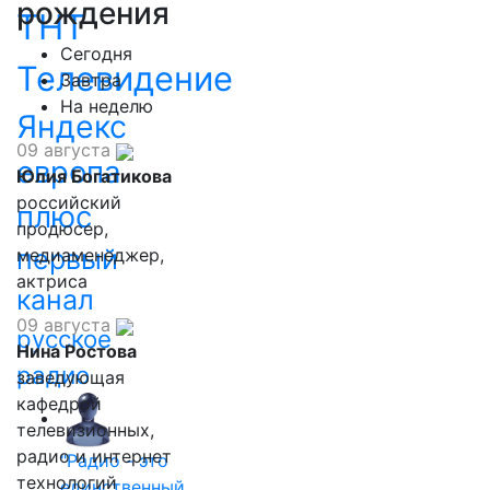
рождения
ТНТ
Сегодня
Телевидение
Завтра
На неделю
Яндекс
09 августа
европа
Юлия Богатикова
российский
плюс
продюсер,
первый
медиаменеджер,
актриса
канал
09 августа
русское
Нина Ростова
радио
заведующая
кафедрой
телевизионных,
радио и интернет
"Радио - это
технологий
единственный