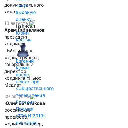
документального
такую
кино
высокую
оценку…
10 августа
Написал
Арам Габрелянов
Юрий
президент
Костин
холдинга
«Балтийская
медиа группа»,
Евгений
генеральный
Кузин,
директор
пресс-
холдинга «Ньюс
секретарь
Медиа»
«Общественного
телевидения
09 августа
России»:
Юлия Богатикова
Премия
российский
«ТЭФИ 2019»
продюсер,
показала,…
медиаменеджер,