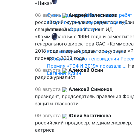
«Ника»
08 августа
Очень рад, что работы наших ребят
Андрей Колесников
российский журналист, редактор, публи
получили такую высокую оценку…
специальный корреспондент ИД
Написал
Юрий Костин
«Коммерсантъ» с 1996 года и заместите
генерального директора ОАО «Коммерса
2018 года, главный редактор журнала «
Евгений Кузин, пресс-секретарь
пионер» с 2008 года
«Общественного телевидения Росси
Премия «ТЭФИ 2019» показала,…
На
08 августа
Алексей Осин
Евгений Кузин
радиожурналист
08 августа
Алексей Симонов
президент, председатель правления Фон
защиты гласности
09 августа
Юлия Богатикова
российский продюсер, медиаменеджер,
актриса