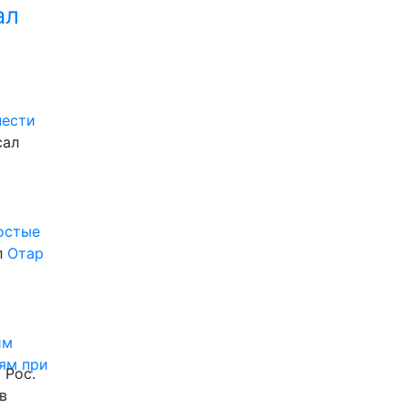
ал
нести
сал
ростые
л
Отар
им
ям при
 Рос.
в