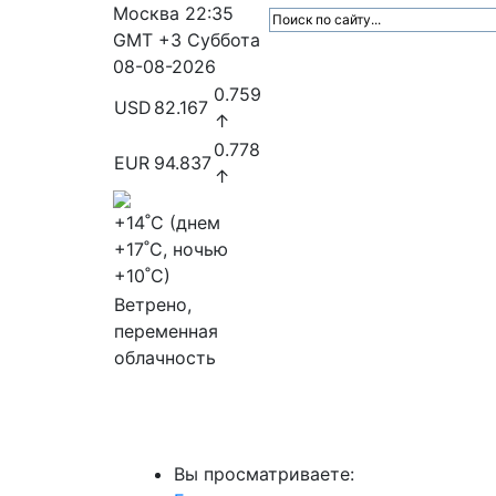
Москва
22:35
GMT +3
Суббота
08-08-2026
0.759
USD
82.167
↑
0.778
EUR
94.837
↑
+14
˚C (днем
+17
˚C, ночью
+10
˚C)
Ветрено,
переменная
облачность
МедиаПрофи
Главное
Медиарыно
Вы просматриваете: