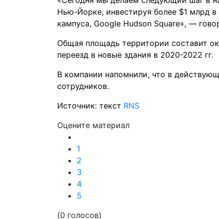
«Сегодня мы делаем следующий шаг в н
Нью-Йорке, инвестируя более $1 млрд в
кампуса, Google Hudson Square», — гов
Общая площадь территории составит око
переезд в новые здания в 2020-2022 гг.
В компании напомнили, что в действующ
сотрудников.
Источник: текст
RNS
Оцените материал
1
2
3
4
5
(0 голосов)