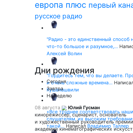
европа плюс
первый кан
русское радио
"Радио - это единственный способ 
что-то большое и разумное,…
Напи
Алексей Волин
Дни
рождения
"Гордитесь тем, что вы делаете. П
Сегодня
и очень сложные времена…
Написа
Завтра
Кушанашвили
На неделю
08 августа
Юлий Гусман
«Все труднее соответствовать наш
кинорежиссер, сценарист, основатель
слушателям, их высоким требовани
и художественный руководитель премии
такой…
Написал
Владимир Таллер
академии кинематографических искусст