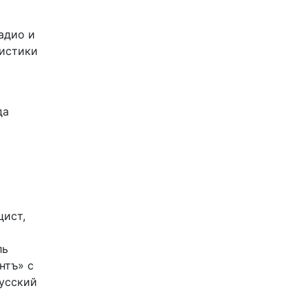
адио и
листики
да
цист,
ль
нтъ» с
Русский