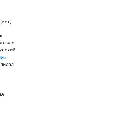
цист,
ль
нтъ» с
Русский
и»:
писал
да