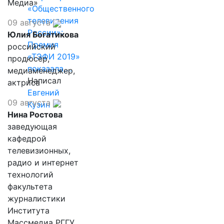
Медиа»
«Общественного
телевидения
09 августа
России»:
Юлия Богатикова
Премия
российский
«ТЭФИ 2019»
продюсер,
показала,…
медиаменеджер,
Написал
актриса
Евгений
09 августа
Кузин
Нина Ростова
заведующая
кафедрой
телевизионных,
радио и интернет
технологий
факультета
журналистики
Института
Массмедиа РГГУ,