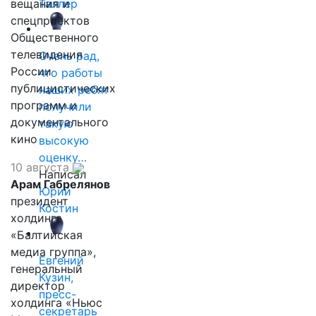
вещания и
Таллер
спецпроектов
Общественного
телевидения
Очень рад,
России
что работы
публицистических
наших ребят
программ и
получили
документального
такую
кино
высокую
оценку…
10 августа
Написал
Арам Габрелянов
Юрий
президент
Костин
холдинга
«Балтийская
медиа группа»,
Евгений
генеральный
Кузин,
директор
пресс-
холдинга «Ньюс
секретарь