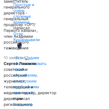
заместитель
Простые и
генерального
очень
директора -
сложные
генеральный
времена…
продюсер «ОРТ/
Написал
Первого канала»,
Отар
член Академии
Кушанашвили
российского
телевидения
10 августа
«Все труднее
Сергей Ломакин
соответствовать
советский и
нашим
российский
слушателям,
журналист,
их высоким
телеведущий и
требованиям
медиаменеджер, директор
при такой…
дирекции
Написал
регионального
Владимир