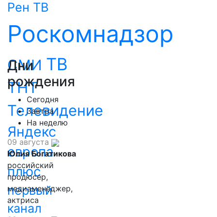
Рен ТВ
Роскомнадзор
ТВ
СМИ
Дни
рождения
ТНТ
Сегодня
Телевидение
Завтра
На неделю
Яндекс
09 августа
европа
Юлия Богатикова
российский
плюс
продюсер,
первый
медиаменеджер,
актриса
канал