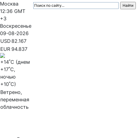
Москва
12:36
GMT
+3
Воскресенье
09-08-2026
USD
82.167
EUR
94.837
+14
˚C (днем
+17
˚C,
ночью
+10
˚C)
Ветрено,
переменная
облачность
МедиаПрофи