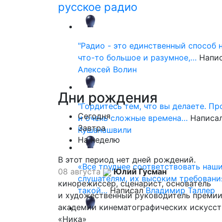
русское радио
"Радио - это единственный способ 
что-то большое и разумное,…
Напи
Алексей Волин
Дни
рождения
"Гордитесь тем, что вы делаете. П
Сегодня
и очень сложные времена…
Написа
Завтра
Кушанашвили
На неделю
В этот период нет дней рождений.
«Все труднее соответствовать наш
08 августа
Юлий Гусман
слушателям, их высоким требовани
кинорежиссер, сценарист, основатель
такой…
Написал
Владимир Таллер
и художественный руководитель премии
академии кинематографических искусст
«Ника»