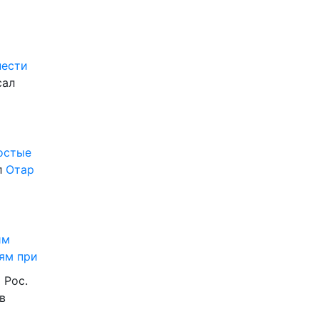
нести
сал
ростые
л
Отар
им
ям при
 Рос.
в