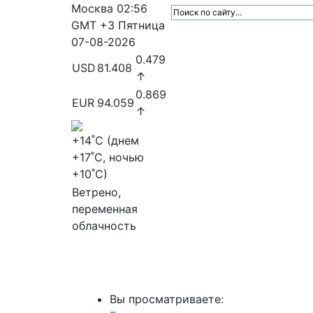
Москва
02:56
GMT +3
Пятница
07-08-2026
0.479
USD
81.408
↑
0.869
EUR
94.059
↑
+14
˚C (днем
+17
˚C, ночью
+10
˚C)
Ветрено,
переменная
облачность
МедиаПрофи
Главное
Медиарыно
Вы просматриваете: