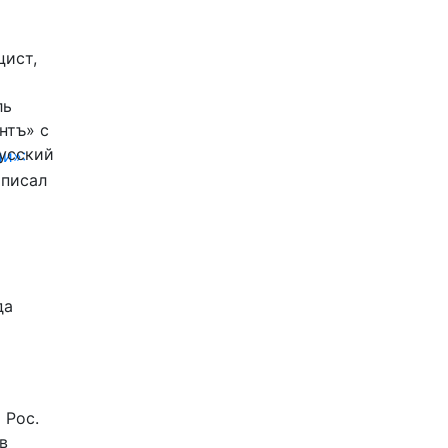
цист,
ль
нтъ» с
Русский
и»:
писал
да
 Рос.
в