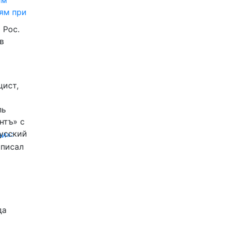
им
ям при
 Рос.
в
цист,
ль
нтъ» с
Русский
и»:
писал
да