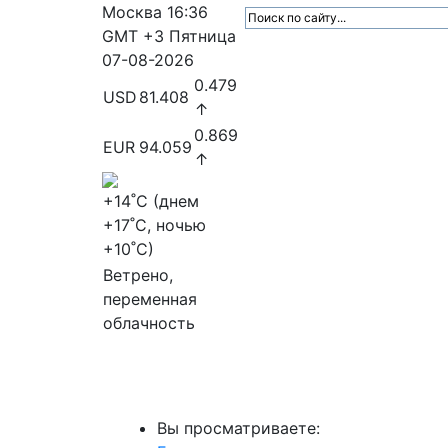
Москва
16:36
GMT +3
Пятница
07-08-2026
0.479
USD
81.408
↑
0.869
EUR
94.059
↑
+14
˚C (днем
+17
˚C, ночью
+10
˚C)
Ветрено,
переменная
облачность
МедиаПрофи
Главное
Медиарыно
Вы просматриваете: