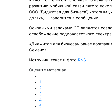
«ПАО “Ростелеком” сообщает о начале с
развитию мобильной связи пятого покол
ООО “Диджитал для бизнеса”, которым у
долях», — говорится в сообщении.
Основными задачами СП являются созда
освобождение радиочастотного спектра 
«Диджитал для бизнеса» ранее возглави
Семенов.
Источник: текст и фото
RNS
Оцените материал
1
2
3
4
5