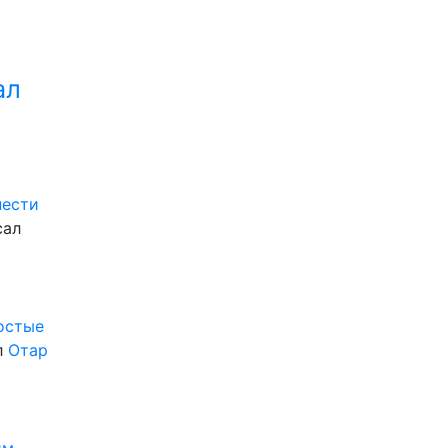
ал
нести
сал
ростые
л
Отар