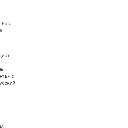
 Рос.
в
цист,
ль
нтъ» с
Русский
да