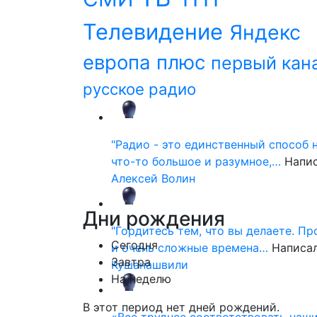
Телевидение
Яндекс
европа плюс
первый кан
русское радио
"Радио - это единственный способ 
что-то большое и разумное,…
Напи
Алексей Волин
Дни
рождения
"Гордитесь тем, что вы делаете. П
Сегодня
и очень сложные времена…
Написа
Завтра
Кушанашвили
На неделю
В этот период нет дней рождений.