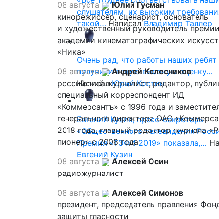
«Все труднее соответствовать наш
08 августа
Юлий Гусман
слушателям, их высоким требовани
кинорежиссер, сценарист, основатель
такой…
Написал
Владимир Таллер
и художественный руководитель премии
академии кинематографических искусст
«Ника»
Очень рад, что работы наших ребят
08 августа
получили такую высокую оценку…
Андрей Колесников
российский журналист, редактор, публи
Написал
Юрий Костин
специальный корреспондент ИД
«Коммерсантъ» с 1996 года и заместите
генерального директора ОАО «Коммерса
Евгений Кузин, пресс-секретарь
2018 года, главный редактор журнала «
«Общественного телевидения Росси
пионер» с 2008 года
Премия «ТЭФИ 2019» показала,…
На
Евгений Кузин
08 августа
Алексей Осин
радиожурналист
08 августа
Алексей Симонов
президент, председатель правления Фон
защиты гласности