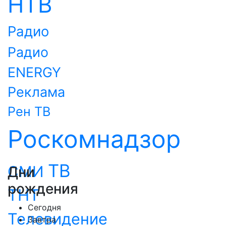
НТВ
Радио
Радио
ENERGY
Реклама
Рен ТВ
Роскомнадзор
ТВ
СМИ
Дни
рождения
ТНТ
Сегодня
Телевидение
Завтра