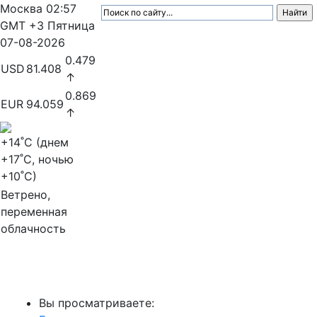
Москва
02:57
GMT +3
Пятница
07-08-2026
0.479
USD
81.408
↑
0.869
EUR
94.059
↑
+14
˚C (днем
+17
˚C, ночью
+10
˚C)
Ветрено,
переменная
облачность
МедиаПрофи
Вы просматриваете: