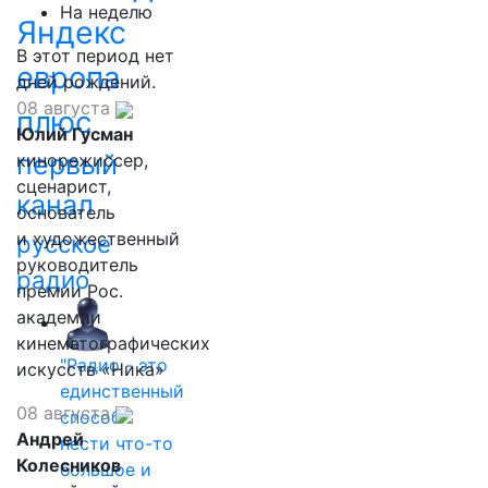
На неделю
Яндекс
В этот период нет
европа
дней рождений.
08 августа
плюс
Юлий Гусман
первый
кинорежиссер,
сценарист,
канал
основатель
и художественный
русское
руководитель
радио
премии Рос.
академии
кинематографических
"Радио - это
искусств «Ника»
единственный
08 августа
способ
Андрей
нести что-то
Колесников
большое и