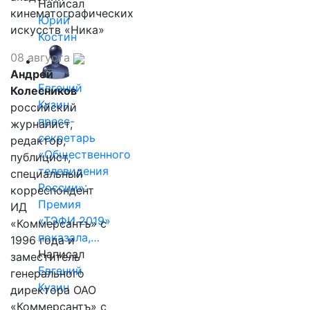
Написал
кинематографических
Юрий
искусств «Ника»
Костин
08 августа
Андрей
Евгений
Колесников
Кузин,
российский
пресс-
журналист,
секретарь
редактор,
«Общественного
публицист,
телевидения
специальный
России»:
корреспондент
Премия
ИД
«ТЭФИ 2019»
«Коммерсантъ» с
показала,…
1996 года и
Написал
заместитель
Евгений
генерального
Кузин
директора ОАО
«Коммерсантъ» с