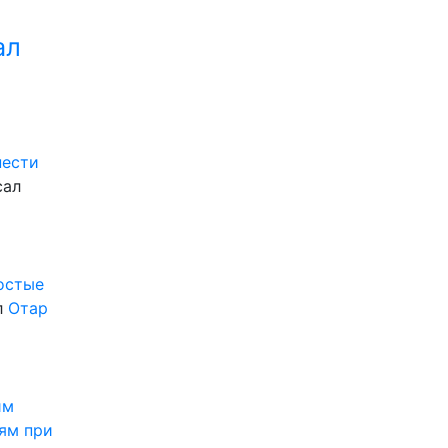
ал
нести
сал
ростые
л
Отар
им
ям при