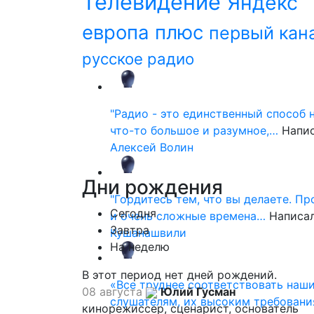
Телевидение
Яндекс
европа плюс
первый кан
русское радио
"Радио - это единственный способ 
что-то большое и разумное,…
Напи
Алексей Волин
Дни
рождения
"Гордитесь тем, что вы делаете. П
Сегодня
и очень сложные времена…
Написа
Завтра
Кушанашвили
На неделю
В этот период нет дней рождений.
«Все труднее соответствовать наш
08 августа
Юлий Гусман
слушателям, их высоким требовани
кинорежиссер, сценарист, основатель