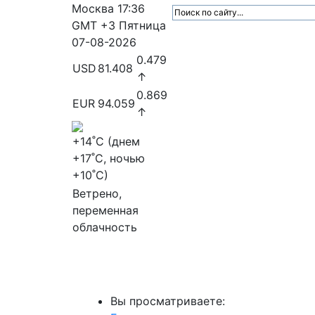
Москва
17:36
GMT +3
Пятница
07-08-2026
0.479
USD
81.408
↑
0.869
EUR
94.059
↑
+14
˚C (днем
+17
˚C, ночью
+10
˚C)
Ветрено,
переменная
облачность
МедиаПрофи
Главное
Медиарыно
Вы просматриваете: