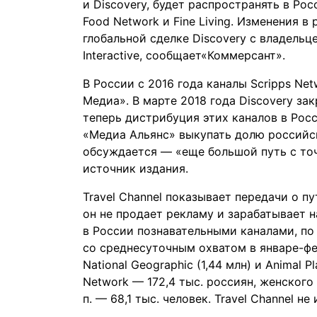
и Discovery, будет распространять в Рос
Food Network и Fine Living. Изменения 
глобальной сделке Discovery с владельц
Interactive,
сообщает
«Коммерсант».
В России с 2016 года каналы Scripps Net
Медиа». В марте 2018 года Discovery за
теперь дистрибуция этих каналов в Рос
«Медиа Альянс» выкупать долю российс
обсуждается — «еще большой путь с то
источник издания.
Travel Channel показывает передачи о п
он не продает рекламу и зарабатывает 
в России познавательными каналами, по
со среднесуточным охватом в январе-фе
National Geographic (1,44 млн) и Animal P
Network — 172,4 тыс. россиян, женского F
п. — 68,1 тыс. человек. Travel Channel н