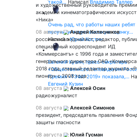
такой…
Написал
Владимир Таллер
и художественный руководитель премии
академии кинематографических искусст
«Ника»
Очень рад, что работы наших ребят
08 августа
получили такую высокую оценку…
Андрей Колесников
российский журналист, редактор, публи
Написал
Юрий Костин
специальный корреспондент ИД
«Коммерсантъ» с 1996 года и заместите
генерального директора ОАО «Коммерса
Евгений Кузин, пресс-секретарь
2018 года, главный редактор журнала «
«Общественного телевидения Росси
пионер» с 2008 года
Премия «ТЭФИ 2019» показала,…
На
Евгений Кузин
08 августа
Алексей Осин
радиожурналист
08 августа
Алексей Симонов
президент, председатель правления Фон
защиты гласности
08 августа
Юлий Гусман