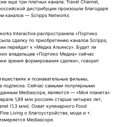
сии еще три платных канала: Travel Channel,
в российской дистрибуции произошли благодаря
ем каналов — Scripps Networks
works Interactive распространяла «Портико
крыла сделку по приобретению каналов Scripps,
сии перейдет к «Медиа Альянсу». Будет ли
ких владельцев «Портико Медиа» сейчас
чки зрения формирования сделки», говорит
утешествиях и познавательные фильмы,
на подписке. Сейчас самыми популярными
 данным Mediascope, являются — «Моя планета»
врале 1,89 млн россиян старше четырех лет,
lanet (1,3 млн). Охват кулинарного Food
ine Living о благоустройстве, моде и т.
е измеряется Mediascope.