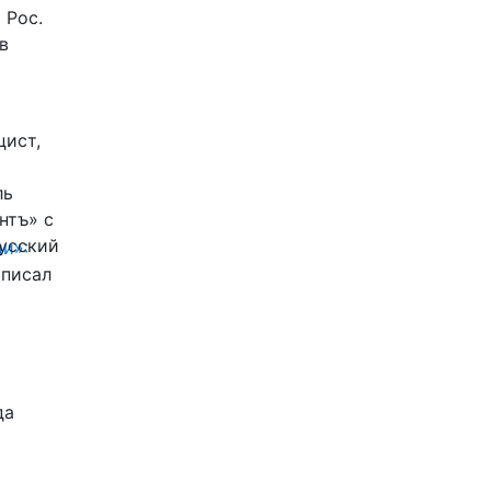
 Рос.
в
цист,
ль
нтъ» с
Русский
и»:
писал
да