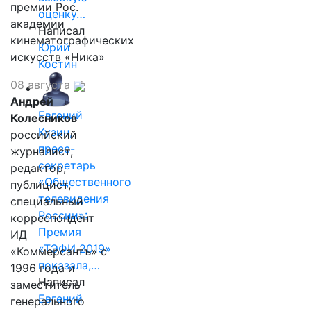
премии Рос.
оценку…
академии
Написал
кинематографических
Юрий
искусств «Ника»
Костин
08 августа
Андрей
Евгений
Колесников
Кузин,
российский
пресс-
журналист,
секретарь
редактор,
«Общественного
публицист,
телевидения
специальный
России»:
корреспондент
Премия
ИД
«ТЭФИ 2019»
«Коммерсантъ» с
показала,…
1996 года и
Написал
заместитель
Евгений
генерального