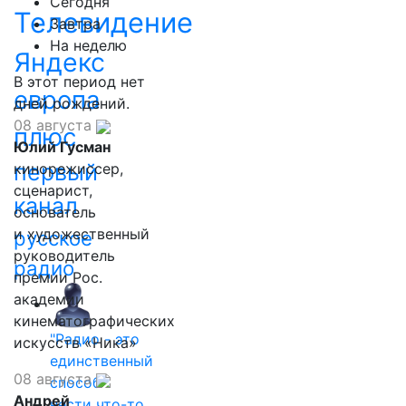
Сегодня
Телевидение
Завтра
На неделю
Яндекс
В этот период нет
европа
дней рождений.
08 августа
плюс
Юлий Гусман
первый
кинорежиссер,
сценарист,
канал
основатель
и художественный
русское
руководитель
радио
премии Рос.
академии
кинематографических
"Радио - это
искусств «Ника»
единственный
08 августа
способ
Андрей
нести что-то