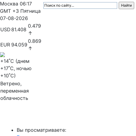
Москва
06:17
GMT +3
Пятница
07-08-2026
0.479
USD
81.408
↑
0.869
EUR
94.059
↑
+14
˚C (днем
+17
˚C, ночью
+10
˚C)
Ветрено,
переменная
облачность
МедиаПрофи
Вы просматриваете: