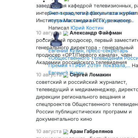
заведующая кафедрой телевизионных, р
интернет технологий факультета журна
Очень рад, что работы наших ребят
Института Массмедиа РГГУ, режиссер.
получили такую высокую оценку…
Написал
Юрий Костин
10 августа
Александр Файфман
российский продюсер, первый заместит
генерального директора - генеральный
Евгений Кузин, пресс-секретарь
продюсер «ОРТ/Первого канала», член
«Общественного телевидения Росси
Академии российского телевидения
Премия «ТЭФИ 2019» показала,…
На
Евгений Кузин
10 августа
Сергей Ломакин
советский и российский журналист,
телеведущий и медиаменеджер, директ
дирекции регионального вещания и
спецпроектов Общественного телевиден
России публицистических программ и
документального кино
10 августа
Арам Габрелянов