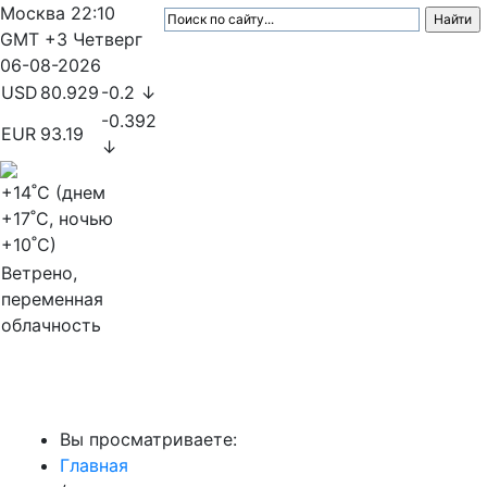
Москва
22:10
GMT +3
Четверг
06-08-2026
USD
80.929
-0.2 ↓
-0.392
EUR
93.19
↓
+14
˚C (днем
+17
˚C, ночью
+10
˚C)
Ветрено,
переменная
облачность
МедиаПрофи
Вы просматриваете:
Главная