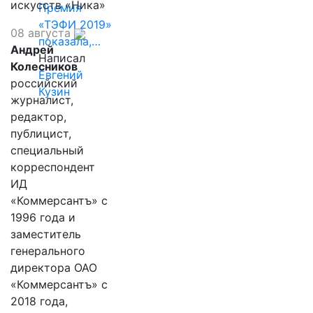
искусств «Ника»
Премия
«ТЭФИ 2019»
08 августа
показала,…
Андрей
Написал
Колесников
Евгений
российский
Кузин
журналист,
редактор,
публицист,
специальный
корреспондент
ИД
«Коммерсантъ» с
1996 года и
заместитель
генерального
директора ОАО
«Коммерсантъ» с
2018 года,