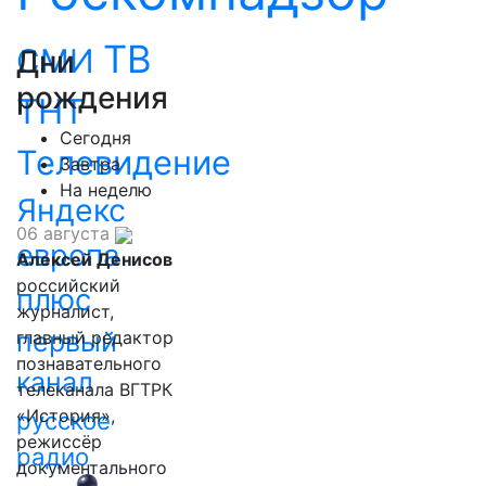
ТВ
СМИ
Дни
рождения
ТНТ
Сегодня
Телевидение
Завтра
На неделю
Яндекс
06 августа
европа
Алексей Денисов
российский
плюс
журналист,
первый
главный редактор
познавательного
канал
телеканала ВГТРК
«История»,
русское
режиссёр
радио
документального