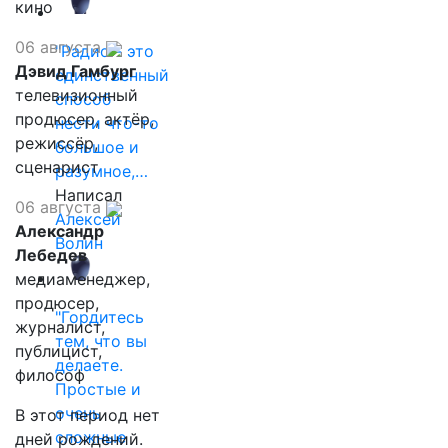
кино
06 августа
"Радио - это
Дэвид Гамбург
единственный
телевизионный
способ
продюсер, актёр,
нести что-то
режиссёр,
большое и
сценарист
разумное,…
Написал
06 августа
Алексей
Александр
Волин
Лебедев
медиаменеджер,
продюсер,
"Гордитесь
журналист,
тем, что вы
публицист,
делаете.
философ
Простые и
очень
В этот период нет
сложные
дней рождений.