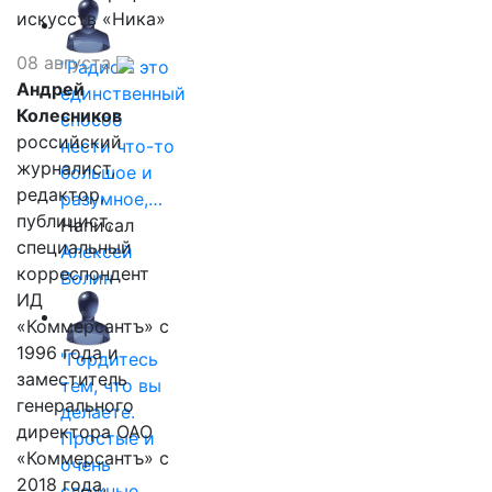
искусств «Ника»
08 августа
"Радио - это
Андрей
единственный
Колесников
способ
российский
нести что-то
журналист,
большое и
редактор,
разумное,…
публицист,
Написал
специальный
Алексей
корреспондент
Волин
ИД
«Коммерсантъ» с
1996 года и
"Гордитесь
заместитель
тем, что вы
генерального
делаете.
директора ОАО
Простые и
«Коммерсантъ» с
очень
2018 года,
сложные