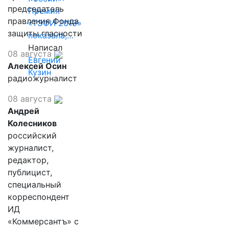
председатель
Премия
правления Фонда
«ТЭФИ 2019»
защиты гласности
показала,…
Написал
08 августа
Евгений
Алексей Осин
Кузин
радиожурналист
08 августа
Андрей
Колесников
российский
журналист,
редактор,
публицист,
специальный
корреспондент
ИД
«Коммерсантъ» с