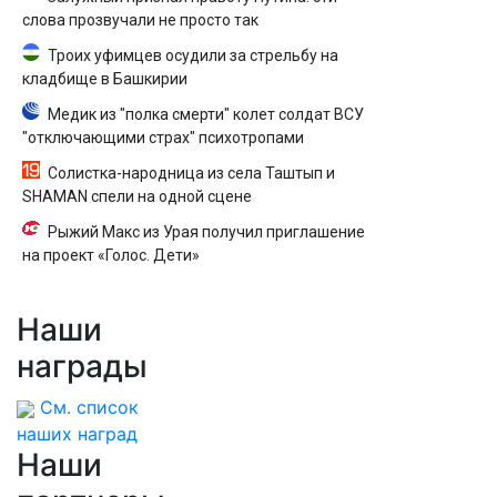
слова прозвучали не просто так
Троих уфимцев осудили за стрельбу на
кладбище в Башкирии
Медик из "полка смерти" колет солдат ВСУ
"отключающими страх" психотропами
Солистка-народница из села Таштып и
SHAMAN спели на одной сцене
Рыжий Макс из Урая получил приглашение
на проект «Голос. Дети»
Наши
награды
См. список
наших наград
Наши