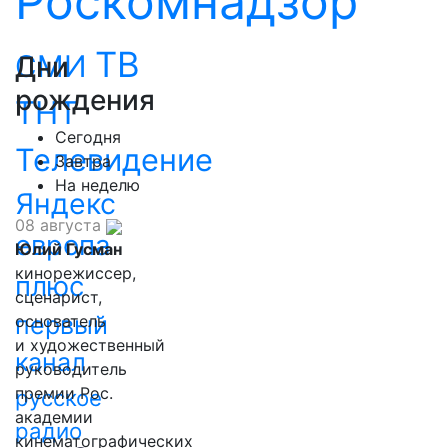
Роскомнадзор
ТВ
СМИ
Дни
рождения
ТНТ
Сегодня
Телевидение
Завтра
На неделю
Яндекс
08 августа
европа
Юлий Гусман
кинорежиссер,
плюс
сценарист,
первый
основатель
и художественный
канал
руководитель
премии Рос.
русское
академии
радио
кинематографических