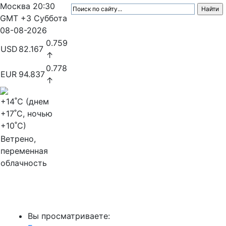
Москва
20:30
GMT +3
Суббота
08-08-2026
0.759
USD
82.167
↑
0.778
EUR
94.837
↑
+14
˚C (днем
+17
˚C, ночью
+10
˚C)
Ветрено,
переменная
облачность
МедиаПрофи
Вы просматриваете: