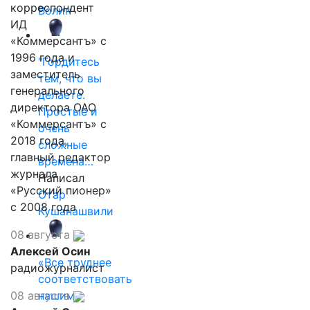
корреспондент
Волин
ИД
«Коммерсантъ» с
1996 года и
"Гордитесь
заместитель
тем, что вы
генерального
делаете.
директора ОАО
Простые и
«Коммерсантъ» с
очень
2018 года,
сложные
главный редактор
времена…
журнала
Написал
«Русский пионер»
Отар
с 2008 года
Кушанашвили
08 августа
Алексей Осин
«Все труднее
радиожурналист
соответствовать
08 августа
нашим