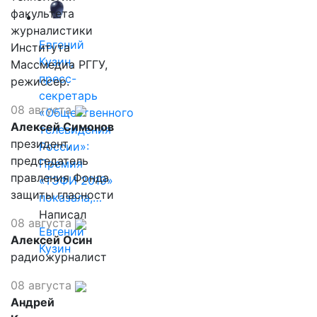
факультета
журналистики
Евгений
Института
Кузин,
Массмедиа РГГУ,
пресс-
режиссер.
секретарь
08 августа
«Общественного
Алексей Симонов
телевидения
президент,
России»:
председатель
Премия
правления Фонда
«ТЭФИ 2019»
защиты гласности
показала,…
Написал
08 августа
Евгений
Алексей Осин
Кузин
радиожурналист
08 августа
Андрей