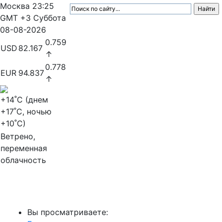
Москва
23:25
GMT +3
Суббота
08-08-2026
0.759
USD
82.167
↑
0.778
EUR
94.837
↑
+14
˚C (днем
+17
˚C, ночью
+10
˚C)
Ветрено,
переменная
облачность
МедиаПрофи
Вы просматриваете: