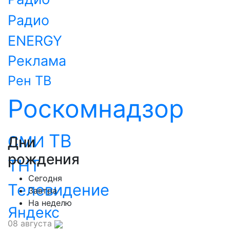
Радио
ENERGY
Реклама
Рен ТВ
Роскомнадзор
ТВ
СМИ
Дни
рождения
ТНТ
Сегодня
Телевидение
Завтра
На неделю
Яндекс
08 августа