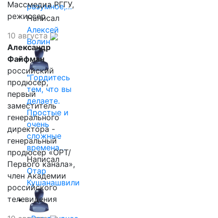
Массмедиа РГГУ,
разумное,…
режиссер.
Написал
Алексей
10 августа
Волин
Александр
Файфман
российский
"Гордитесь
продюсер,
тем, что вы
первый
делаете.
заместитель
Простые и
генерального
очень
директора -
сложные
генеральный
времена…
продюсер «ОРТ/
Написал
Первого канала»,
Отар
член Академии
Кушанашвили
российского
телевидения