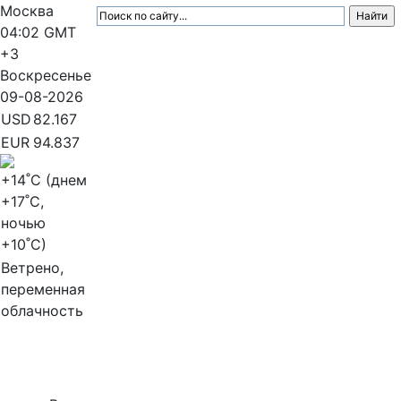
Москва
04:02
GMT
+3
Воскресенье
09-08-2026
USD
82.167
EUR
94.837
+14
˚C (днем
+17
˚C,
ночью
+10
˚C)
Ветрено,
переменная
облачность
МедиаПрофи