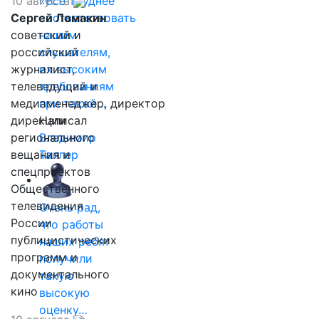
10 августа
«Все труднее
Сергей Ломакин
соответствовать
советский и
нашим
российский
слушателям,
журналист,
их высоким
телеведущий и
требованиям
медиаменеджер, директор
при такой…
дирекции
Написал
регионального
Владимир
вещания и
Таллер
спецпроектов
Общественного
телевидения
Очень рад,
России
что работы
публицистических
наших ребят
программ и
получили
документального
такую
кино
высокую
оценку…