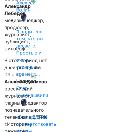
Алексей
Александр
Волин
Лебедев
медиаменеджер,
продюсер,
"Гордитесь
журналист,
тем, что вы
публицист,
делаете.
философ
Простые и
очень
В этот период нет
сложные
дней рождений.
времена…
06 августа
Написал
Алексей Денисов
Отар
российский
Кушанашвили
журналист,
главный редактор
познавательного
телеканала ВГТРК
«Все труднее
«История»,
соответствовать
режиссёр
нашим