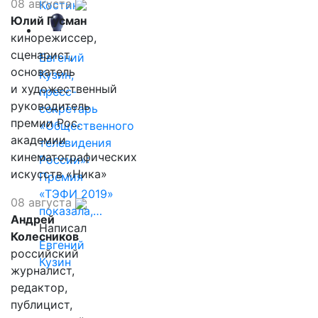
08 августа
Костин
Юлий Гусман
кинорежиссер,
сценарист,
Евгений
основатель
Кузин,
и художественный
пресс-
руководитель
секретарь
премии Рос.
«Общественного
академии
телевидения
кинематографических
России»:
искусств «Ника»
Премия
«ТЭФИ 2019»
08 августа
показала,…
Андрей
Написал
Колесников
Евгений
российский
Кузин
журналист,
редактор,
публицист,