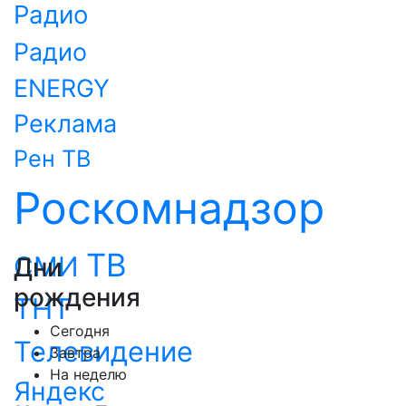
Радио
Радио
ENERGY
Реклама
Рен ТВ
Роскомнадзор
ТВ
СМИ
Дни
рождения
ТНТ
Сегодня
Телевидение
Завтра
На неделю
Яндекс