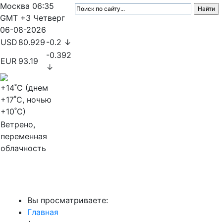
Москва
06:35
GMT +3
Четверг
06-08-2026
USD
80.929
-0.2 ↓
-0.392
EUR
93.19
↓
+14
˚C (днем
+17
˚C, ночью
+10
˚C)
Ветрено,
переменная
облачность
МедиаПрофи
Вы просматриваете:
Главная