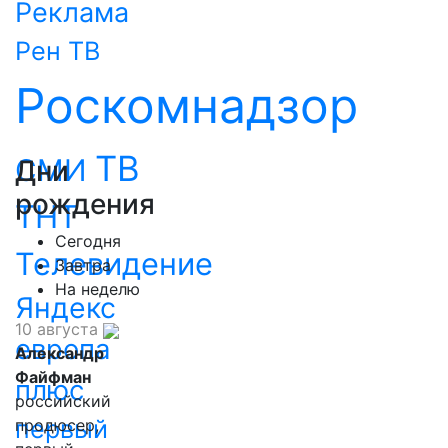
Реклама
Рен ТВ
Роскомнадзор
ТВ
СМИ
Дни
рождения
ТНТ
Сегодня
Телевидение
Завтра
На неделю
Яндекс
10 августа
европа
Александр
Файфман
плюс
российский
первый
продюсер,