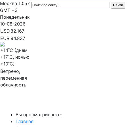
Москва
10:57
GMT +3
Понедельник
10-08-2026
USD
82.167
EUR
94.837
+14
˚C (днем
+17
˚C, ночью
+10
˚C)
Ветрено,
переменная
облачность
МедиаПрофи
Вы просматриваете:
Главная