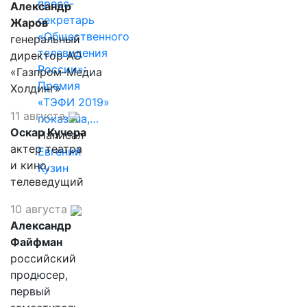
пресс-
Александр
секретарь
Жаров
«Общественного
генеральный
телевидения
директор АО
России»:
«Газпром-Медиа
Премия
Холдинг»
«ТЭФИ 2019»
11 августа
показала,…
Оскар Кучера
Написал
актер театра
Евгений
и кино,
Кузин
телеведущий
10 августа
Александр
Файфман
российский
продюсер,
первый