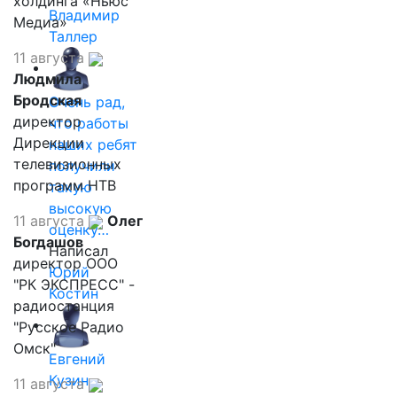
холдинга «Ньюс
Владимир
Медиа»
Таллер
11 августа
Людмила
Бродская
Очень рад,
директор
что работы
Дирекции
наших ребят
телевизионных
получили
программ НТВ
такую
высокую
11 августа
Олег
оценку…
Богдашов
Написал
директор ООО
Юрий
"РК ЭКСПРЕСС" -
Костин
радиостанция
"Русское Радио
Омск"
Евгений
Кузин,
11 августа