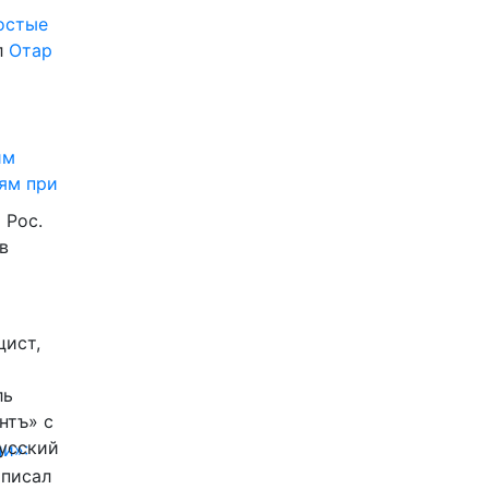
ростые
л
Отар
им
ям при
 Рос.
в
цист,
ль
нтъ» с
Русский
и»:
писал