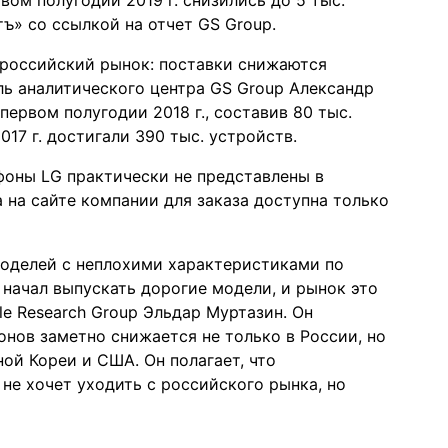
ом полугодии 2019 г. снизились до 5 тыс.
тъ»
со ссылкой на отчет GS Group.
 российский рынок: поставки снижаются
ь аналитического центра GS Group Александр
ервом полугодии 2018 г., составив 80 тыс.
017 г. достигали 390 тыс. устройств.
тфоны LG практически не представлены в
 на сайте компании для заказа доступна только
 моделей с неплохими характеристиками по
 начал выпускать дорогие модели, и рынок это
le Research Group Эльдар Муртазин. Он
онов заметно снижается не только в России, но
ой Кореи и США. Он полагает, что
е хочет уходить с российского рынка, но