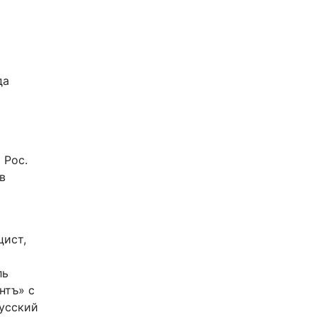
да
 Рос.
в
цист,
ль
нтъ» с
Русский