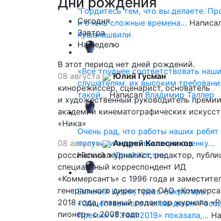
Дни
рождения
"Гордитесь тем, что вы делаете. П
Сегодня
и очень сложные времена…
Написа
Завтра
Кушанашвили
На неделю
В этот период нет дней рождений.
«Все труднее соответствовать наш
08 августа
Юлий Гусман
слушателям, их высоким требовани
кинорежиссер, сценарист, основатель
такой…
Написал
Владимир Таллер
и художественный руководитель премии
академии кинематографических искусст
«Ника»
Очень рад, что работы наших ребят
08 августа
получили такую высокую оценку…
Андрей Колесников
российский журналист, редактор, публи
Написал
Юрий Костин
специальный корреспондент ИД
«Коммерсантъ» с 1996 года и заместите
генерального директора ОАО «Коммерса
Евгений Кузин, пресс-секретарь
2018 года, главный редактор журнала «
«Общественного телевидения Росси
пионер» с 2008 года
Премия «ТЭФИ 2019» показала,…
На