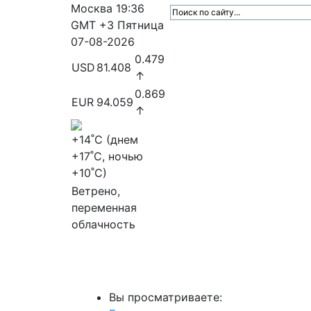
Москва
19:36
GMT +3
Пятница
07-08-2026
0.479
USD
81.408
↑
0.869
EUR
94.059
↑
+14
˚C (днем
+17
˚C, ночью
+10
˚C)
Ветрено,
переменная
облачность
МедиаПрофи
Главное
Медиарыно
Вы просматриваете: