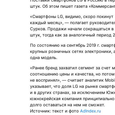
Поставки смартфонов LG в Россию в перв
штук. Об этом пишет газета
«Коммерсан
«Смартфоны LG, видимо, скоро покинут
каждый месяц», — полагает руководител
Сурков. Продажи начали сокращаться в п
штук, тогда как за аналогичный период 2
По состоянию на сентябрь 2019 г. смар
крупных розничных сетях электроники, а
одна модель.
«Ранее бренд захватил сегмент за счет
соотношению цены и качества, но потом
не воспринял», — считает аналитик Mobi
указывает, что доля LG на рынке смартф
и в других странах, за исключением Южн
южнокрейская компания принципиально н
долго оставаться на нем не сможет.
Источник: текст и фото
AdIndex.ru