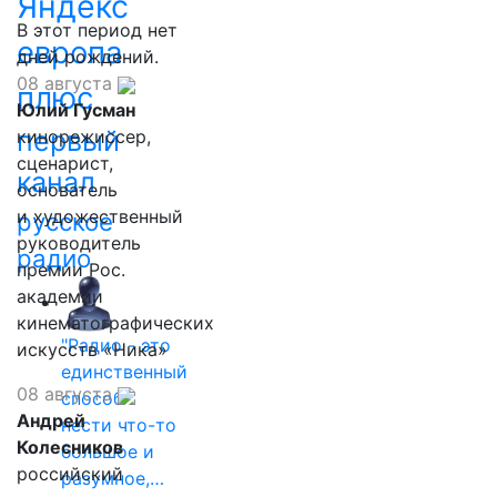
Яндекс
В этот период нет
европа
дней рождений.
08 августа
плюс
Юлий Гусман
первый
кинорежиссер,
сценарист,
канал
основатель
и художественный
русское
руководитель
радио
премии Рос.
академии
кинематографических
"Радио - это
искусств «Ника»
единственный
08 августа
способ
Андрей
нести что-то
Колесников
большое и
российский
разумное,…