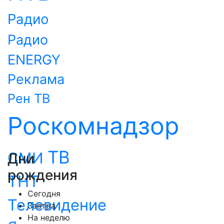
Радио
Радио
ENERGY
Реклама
Рен ТВ
Роскомнадзор
ТВ
СМИ
Дни
рождения
ТНТ
Сегодня
Телевидение
Завтра
На неделю