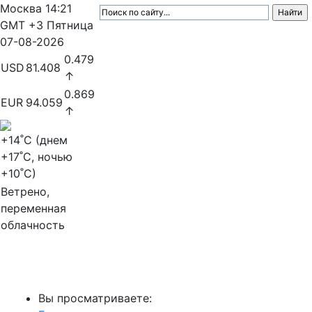
Москва
14:21
GMT +3
Пятница
07-08-2026
0.479
USD
81.408
↑
0.869
EUR
94.059
↑
+14
˚C (днем
+17
˚C, ночью
+10
˚C)
Ветрено,
переменная
облачность
МедиаПрофи
Вы просматриваете: