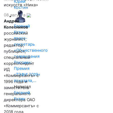
Юрий
искусств «Ника»
Костин
08 августа
Андрей
Евгений
Колесников
Кузин,
российский
пресс-
журналист,
секретарь
редактор,
«Общественного
публицист,
телевидения
специальный
России»:
корреспондент
Премия
ИД
«ТЭФИ 2019»
«Коммерсантъ» с
показала,…
1996 года и
Написал
заместитель
Евгений
генерального
Кузин
директора ОАО
«Коммерсантъ» с
2018 года,