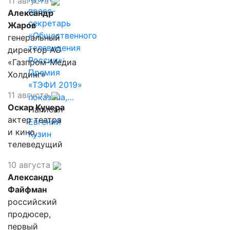
11 августа
пресс-
Александр
секретарь
Жаров
«Общественного
генеральный
телевидения
директор АО
России»:
«Газпром-Медиа
Премия
Холдинг»
«ТЭФИ 2019»
11 августа
показала,…
Оскар Кучера
Написал
актер театра
Евгений
и кино,
Кузин
телеведущий
10 августа
Александр
Файфман
российский
продюсер,
первый