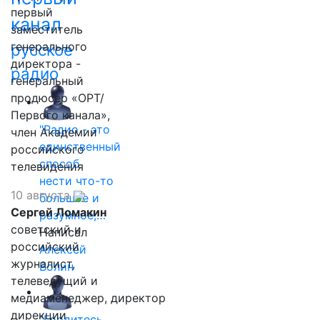
первый
канал
заместитель
генерального
русское
директора -
радио
генеральный
продюсер «ОРТ/
Первого канала»,
"Радио - это
член Академии
единственный
российского
способ
телевидения
нести что-то
10 августа
большое и
Сергей Ломакин
разумное,…
советский и
Написал
российский
Алексей
журналист,
Волин
телеведущий и
медиаменеджер, директор
дирекции
"Гордитесь