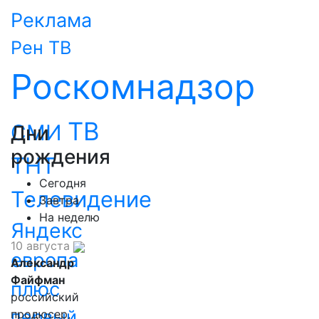
Реклама
Рен ТВ
Роскомнадзор
ТВ
СМИ
Дни
рождения
ТНТ
Сегодня
Телевидение
Завтра
На неделю
Яндекс
10 августа
европа
Александр
Файфман
плюс
российский
первый
продюсер,