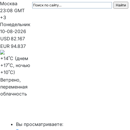
Москва
23:08
GMT
+3
Понедельник
10-08-2026
USD
82.167
EUR
94.837
+14
˚C (днем
+17
˚C, ночью
+10
˚C)
Ветрено,
переменная
облачность
МедиаПрофи
Вы просматриваете: