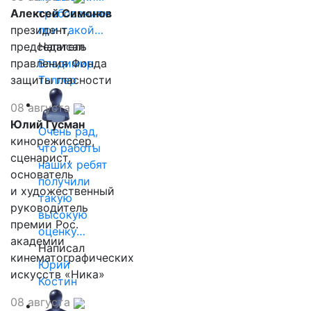
Алексей Симонов
требованиям
президент,
при такой…
председатель
Написал
правления Фонда
Владимир
защиты гласности
Таллер
08 августа
Юлий Гусман
Очень рад,
кинорежиссер,
что работы
сценарист,
наших ребят
основатель
получили
и художественный
такую
руководитель
высокую
премии Рос.
оценку…
академии
Написал
кинематографических
Юрий
искусств «Ника»
Костин
08 августа