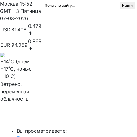
Москва
15:52
GMT +3
Пятница
07-08-2026
0.479
USD
81.408
↑
0.869
EUR
94.059
↑
+14
˚C (днем
+17
˚C, ночью
+10
˚C)
Ветрено,
переменная
облачность
МедиаПрофи
Вы просматриваете: