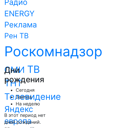
Радио
ENERGY
Реклама
Рен ТВ
Роскомнадзор
ТВ
СМИ
Дни
рождения
ТНТ
Сегодня
Телевидение
Завтра
На неделю
Яндекс
В этот период нет
европа
дней рождений.