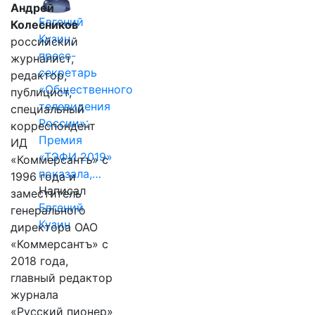
Андрей
Евгений
Колесников
Кузин,
российский
пресс-
журналист,
секретарь
редактор,
«Общественного
публицист,
телевидения
специальный
России»:
корреспондент
Премия
ИД
«ТЭФИ 2019»
«Коммерсантъ» с
показала,…
1996 года и
Написал
заместитель
Евгений
генерального
Кузин
директора ОАО
«Коммерсантъ» с
2018 года,
главный редактор
журнала
«Русский пионер»