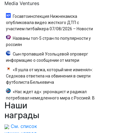
Media Ventures
Госавтоинспекция Нижнекамска
опубликовала видео жесткого ДТП с
участием питбайкера 07/08/2026 – Новости
Названы топ-5 стран по популярности у
россиян
Сын пропавшей Усольцевой опроверг
информацию о сообщении от матери
«Я ушла от мужа, который мне изменял»:
Седокова ответила на обвинения в смерти
футболиста Белькевича
«Нас ждет ад»: укронацист и радикал
потребовал немедленного мира с Россией. В
Наши
чем хитрость?
награды
См. список