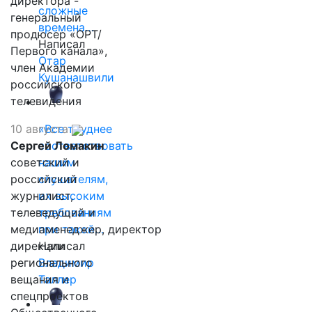
директора -
сложные
генеральный
времена…
продюсер «ОРТ/
Написал
Первого канала»,
Отар
член Академии
Кушанашвили
российского
телевидения
10 августа
«Все труднее
Сергей Ломакин
соответствовать
советский и
нашим
российский
слушателям,
журналист,
их высоким
телеведущий и
требованиям
медиаменеджер, директор
при такой…
дирекции
Написал
регионального
Владимир
вещания и
Таллер
спецпроектов