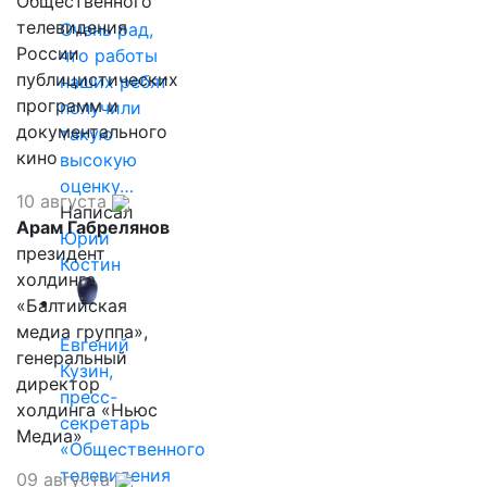
Общественного
телевидения
Очень рад,
России
что работы
публицистических
наших ребят
программ и
получили
документального
такую
кино
высокую
оценку…
10 августа
Написал
Арам Габрелянов
Юрий
президент
Костин
холдинга
«Балтийская
медиа группа»,
Евгений
генеральный
Кузин,
директор
пресс-
холдинга «Ньюс
секретарь
Медиа»
«Общественного
телевидения
09 августа