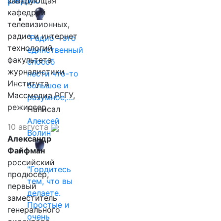
заведующая
кафедрой
телевизионных,
радио и интернет
"Радио - это
технологий
единственный
факультета
способ
журналистики
нести что-то
Института
большое и
Массмедиа РГГУ,
разумное,…
режиссер.
Написал
Алексей
10 августа
Волин
Александр
Файфман
российский
"Гордитесь
продюсер,
тем, что вы
первый
делаете.
заместитель
Простые и
генерального
очень