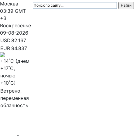
Москва
03:39
GMT
+3
Воскресенье
09-08-2026
USD
82.167
EUR
94.837
+14
˚C (днем
+17
˚C,
ночью
+10
˚C)
Ветрено,
переменная
облачность
МедиаПрофи