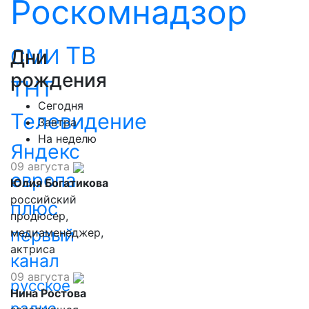
Роскомнадзор
ТВ
СМИ
Дни
рождения
ТНТ
Сегодня
Телевидение
Завтра
На неделю
Яндекс
09 августа
европа
Юлия Богатикова
российский
плюс
продюсер,
первый
медиаменеджер,
актриса
канал
09 августа
русское
Нина Ростова
радио