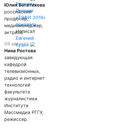
России»:
Юлия Богатикова
Премия
российский
«ТЭФИ 2019»
продюсер,
показала,…
медиаменеджер,
Написал
актриса
Евгений
09 августа
Кузин
Нина Ростова
заведующая
кафедрой
телевизионных,
радио и интернет
технологий
факультета
журналистики
Института
Массмедиа РГГУ,
режиссер.