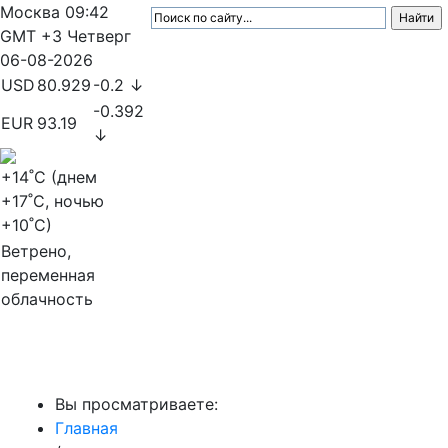
Москва
09:42
GMT +3
Четверг
06-08-2026
USD
80.929
-0.2 ↓
-0.392
EUR
93.19
↓
+14
˚C (днем
+17
˚C, ночью
+10
˚C)
Ветрено,
переменная
облачность
МедиаПрофи
Вы просматриваете:
Главная