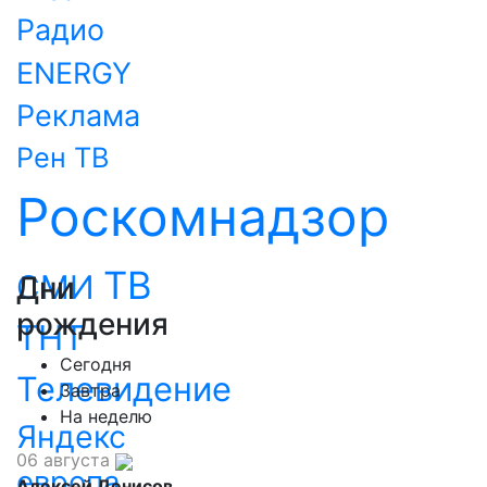
Радио
ENERGY
Реклама
Рен ТВ
Роскомнадзор
ТВ
СМИ
Дни
рождения
ТНТ
Сегодня
Телевидение
Завтра
На неделю
Яндекс
06 августа
европа
Алексей Денисов