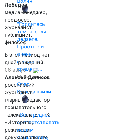
Волин
Лебедев
медиаменеджер,
продюсер,
"Гордитесь
журналист,
тем, что вы
публицист,
делаете.
философ
Простые и
очень
В этот период нет
сложные
дней рождений.
времена…
06 августа
Написал
Алексей Денисов
Отар
российский
Кушанашвили
журналист,
главный редактор
познавательного
телеканала ВГТРК
«Все труднее
«История»,
соответствовать
режиссёр
нашим
документального
слушателям,