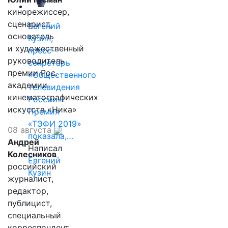
кинорежиссер,
сценарист,
Евгений
основатель
Кузин,
и художественный
пресс-
руководитель
секретарь
премии Рос.
«Общественного
академии
телевидения
кинематографических
России»:
искусств «Ника»
Премия
«ТЭФИ 2019»
08 августа
показала,…
Андрей
Написал
Колесников
Евгений
российский
Кузин
журналист,
редактор,
публицист,
специальный
корреспондент