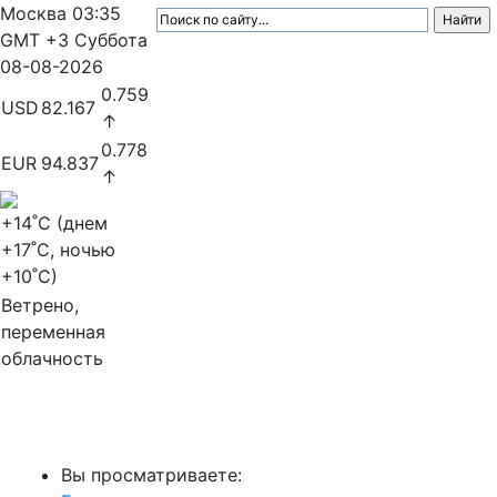
Москва
03:35
GMT +3
Суббота
08-08-2026
0.759
USD
82.167
↑
0.778
EUR
94.837
↑
+14
˚C (днем
+17
˚C, ночью
+10
˚C)
Ветрено,
переменная
облачность
МедиаПрофи
Вы просматриваете: