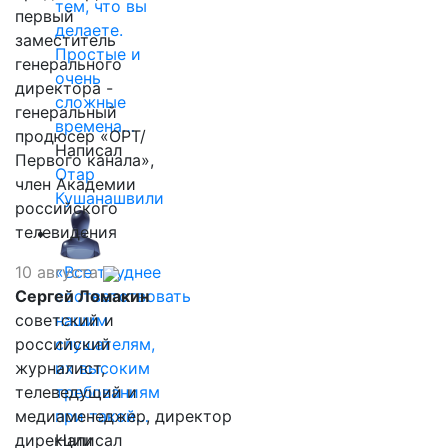
тем, что вы
первый
делаете.
заместитель
Простые и
генерального
очень
директора -
сложные
генеральный
времена…
продюсер «ОРТ/
Написал
Первого канала»,
Отар
член Академии
Кушанашвили
российского
телевидения
10 августа
«Все труднее
Сергей Ломакин
соответствовать
советский и
нашим
российский
слушателям,
журналист,
их высоким
телеведущий и
требованиям
медиаменеджер, директор
при такой…
дирекции
Написал