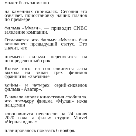
может быть записано
на каменных скрижалях. Сегодня это
означает, приостановку наших планов
по премьере
фильма «Мулан», — приводит CNBC
заявление компании.
Отмечается, что фильму «Мулан» был
возвращен предыдущий статус. Это
значит, что
премьера фильма переносится на
неопределенный срок.
Кроме того, на год сдвинуты даты
выхода на экран трех фильмов
франшизы «Звездные
войны» и четырех серий-сиквелов
фильма «Аватар».
В начале апреля киностудия сообщила,
что премьеру фильма «Мулан» из-за
пандемии
коронавируса перенесли на 24 июля
2020 года, а фильм студии Marvel
«Черная вдова»
планировалось показать 6 ноября.