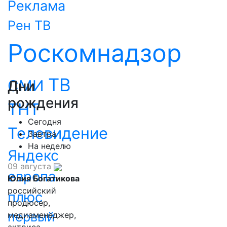
Реклама
Рен ТВ
Роскомнадзор
ТВ
СМИ
Дни
рождения
ТНТ
Сегодня
Телевидение
Завтра
На неделю
Яндекс
09 августа
европа
Юлия Богатикова
российский
плюс
продюсер,
первый
медиаменеджер,