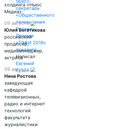
пресс-
холдинга «Ньюс
секретарь
Медиа»
«Общественного
телевидения
09 августа
России»:
Юлия Богатикова
Премия
российский
«ТЭФИ 2019»
продюсер,
показала,…
медиаменеджер,
Написал
актриса
Евгений
09 августа
Кузин
Нина Ростова
заведующая
кафедрой
телевизионных,
радио и интернет
технологий
факультета
журналистики