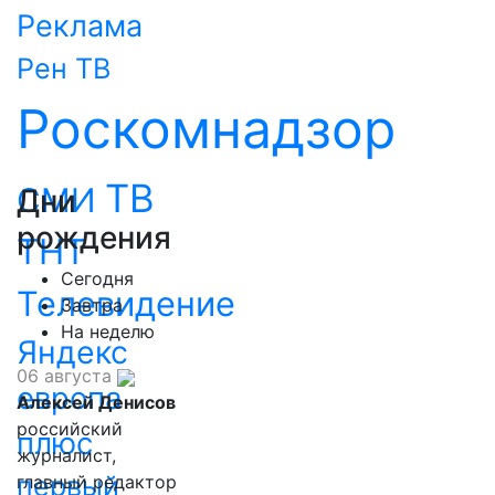
Реклама
Рен ТВ
Роскомнадзор
ТВ
СМИ
Дни
рождения
ТНТ
Сегодня
Телевидение
Завтра
На неделю
Яндекс
06 августа
европа
Алексей Денисов
российский
плюс
журналист,
первый
главный редактор