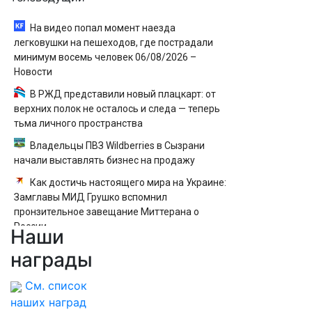
На видео попал момент наезда
легковушки на пешеходов, где пострадали
минимум восемь человек 06/08/2026 –
Новости
В РЖД представили новый плацкарт: от
верхних полок не осталось и следа — теперь
тьма личного пространства
Владельцы ПВЗ Wildberries в Сызрани
начали выставлять бизнес на продажу
Как достичь настоящего мира на Украине:
Замглавы МИД Грушко вспомнил
пронзительное завещание Миттерана о
России
Наши
Матвиенко рассказала Путину о
награды
появлении моды на семью и детей у
российских студентов
См. список
наших наград