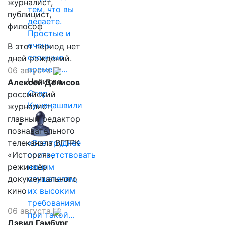
журналист,
тем, что вы
публицист,
делаете.
философ
Простые и
очень
В этот период нет
сложные
дней рождений.
времена…
06 августа
Написал
Алексей Денисов
Отар
российский
Кушанашвили
журналист,
главный редактор
познавательного
телеканала ВГТРК
«Все труднее
«История»,
соответствовать
режиссёр
нашим
документального
слушателям,
кино
их высоким
требованиям
06 августа
при такой…
Дэвид Гамбург