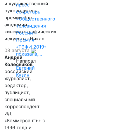
и художественный
пресс-
руководитель
секретарь
премии Рос.
«Общественного
академии
телевидения
кинематографических
России»:
искусств «Ника»
Премия
«ТЭФИ 2019»
08 августа
показала,…
Андрей
Написал
Колесников
Евгений
российский
Кузин
журналист,
редактор,
публицист,
специальный
корреспондент
ИД
«Коммерсантъ» с
1996 года и