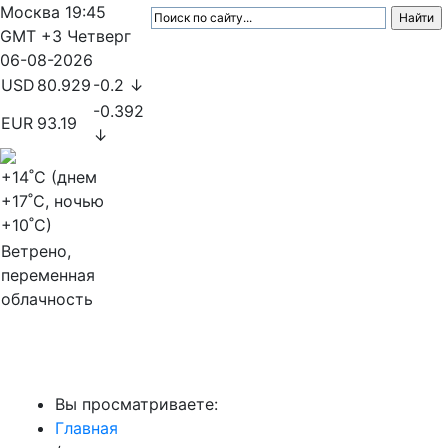
Москва
19:45
GMT +3
Четверг
06-08-2026
USD
80.929
-0.2 ↓
-0.392
EUR
93.19
↓
+14
˚C (днем
+17
˚C, ночью
+10
˚C)
Ветрено,
переменная
облачность
МедиаПрофи
Вы просматриваете:
Главная