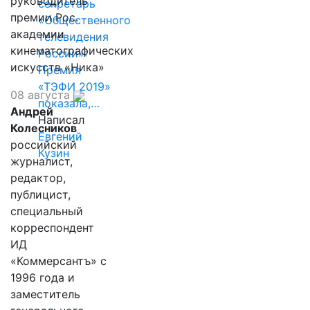
руководитель
секретарь
премии Рос.
«Общественного
академии
телевидения
кинематографических
России»:
искусств «Ника»
Премия
«ТЭФИ 2019»
08 августа
показала,…
Андрей
Написал
Колесников
Евгений
российский
Кузин
журналист,
редактор,
публицист,
специальный
корреспондент
ИД
«Коммерсантъ» с
1996 года и
заместитель