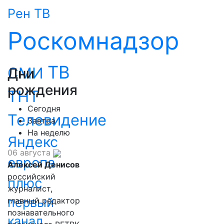
Рен ТВ
Роскомнадзор
ТВ
СМИ
Дни
рождения
ТНТ
Сегодня
Телевидение
Завтра
На неделю
Яндекс
06 августа
европа
Алексей Денисов
российский
плюс
журналист,
первый
главный редактор
познавательного
канал