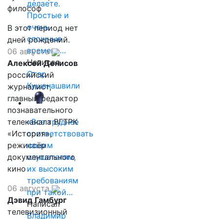
делаете.
философ
Простые и
очень
В этот период нет
сложные
дней рождений.
времена…
06 августа
Написал
Алексей Денисов
Отар
российский
Кушанашвили
журналист,
главный редактор
познавательного
телеканала ВГТРК
«Все труднее
«История»,
соответствовать
режиссёр
нашим
документального
слушателям,
кино
их высоким
требованиям
06 августа
при такой…
Дэвид Гамбург
Написал
телевизионный
Владимир