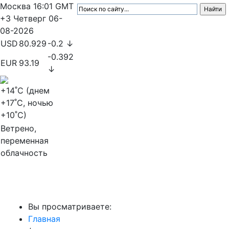
Москва
16:01
GMT
+3
Четверг
06-
08-2026
USD
80.929
-0.2 ↓
-0.392
EUR
93.19
↓
+14
˚C (днем
+17
˚C, ночью
+10
˚C)
Ветрено,
переменная
облачность
МедиаПрофи
Вы просматриваете:
Главная