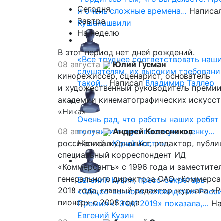
Сегодня
и очень сложные времена…
Написа
Завтра
Кушанашвили
На неделю
В этот период нет дней рождений.
«Все труднее соответствовать наш
08 августа
Юлий Гусман
слушателям, их высоким требовани
кинорежиссер, сценарист, основатель
такой…
Написал
Владимир Таллер
и художественный руководитель премии
академии кинематографических искусст
«Ника»
Очень рад, что работы наших ребят
08 августа
получили такую высокую оценку…
Андрей Колесников
российский журналист, редактор, публи
Написал
Юрий Костин
специальный корреспондент ИД
«Коммерсантъ» с 1996 года и заместите
генерального директора ОАО «Коммерса
Евгений Кузин, пресс-секретарь
2018 года, главный редактор журнала «
«Общественного телевидения Росси
пионер» с 2008 года
Премия «ТЭФИ 2019» показала,…
На
Евгений Кузин