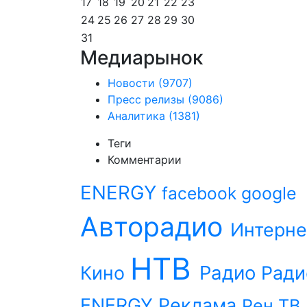
17
18
19
20
21
22
23
24
25
26
27
28
29
30
31
Медиарынок
Новости
(9707)
Пресс релизы
(9086)
Аналитика
(1381)
Теги
Комментарии
ENERGY
facebook
google
Авторадио
Интерне
НТВ
Радио
Кино
Ради
ENERGY
Реклама
Рен ТВ