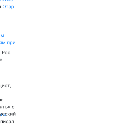
л
Отар
им
ям при
 Рос.
в
цист,
ль
нтъ» с
Русский
и»:
писал