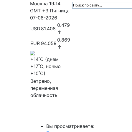
Москва
19:14
GMT +3
Пятница
07-08-2026
0.479
USD
81.408
↑
0.869
EUR
94.059
↑
+14
˚C (днем
+17
˚C, ночью
+10
˚C)
Ветрено,
переменная
облачность
МедиаПрофи
Главное
Медиарыно
Вы просматриваете: