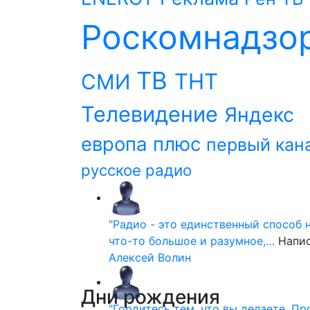
Роскомнадзо
ТВ
ТНТ
СМИ
Телевидение
Яндекс
европа плюс
первый кан
русское радио
"Радио - это единственный способ 
что-то большое и разумное,…
Напи
Алексей Волин
Дни
рождения
"Гордитесь тем, что вы делаете. П