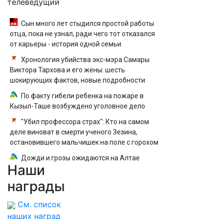
телеведущий
Сын много лет стыдился простой работы
отца, пока не узнал, ради чего тот отказался
от карьеры - история одной семьи
Хронология убийства экс-мэра Самары
Виктора Тархова и его жены: шесть
шокирующих фактов, новые подробности
По факту гибели ребенка на пожаре в
Кызыл-Таше возбуждено уголовное дело
"Убил профессора страх": Кто на самом
деле виноват в смерти ученого Зезина,
остановившего мальчишек на поле с горохом
Дожди и грозы ожидаются на Алтае
Наши
награды
См. список
наших наград