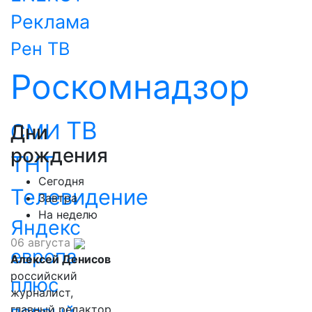
Реклама
Рен ТВ
Роскомнадзор
ТВ
СМИ
Дни
рождения
ТНТ
Сегодня
Телевидение
Завтра
На неделю
Яндекс
06 августа
европа
Алексей Денисов
российский
плюс
журналист,
главный редактор