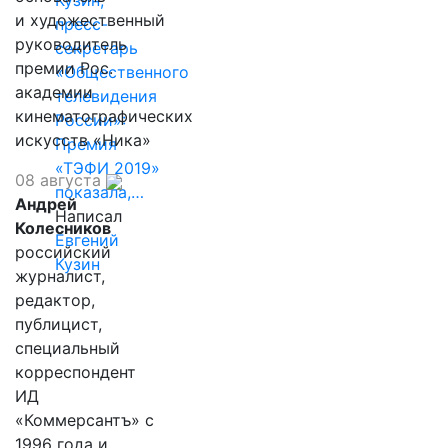
Кузин,
и художественный
пресс-
руководитель
секретарь
премии Рос.
«Общественного
академии
телевидения
кинематографических
России»:
искусств «Ника»
Премия
«ТЭФИ 2019»
08 августа
показала,…
Андрей
Написал
Колесников
Евгений
российский
Кузин
журналист,
редактор,
публицист,
специальный
корреспондент
ИД
«Коммерсантъ» с
1996 года и