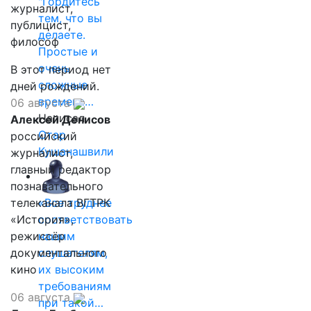
"Гордитесь
журналист,
тем, что вы
публицист,
делаете.
философ
Простые и
очень
В этот период нет
сложные
дней рождений.
времена…
06 августа
Написал
Алексей Денисов
Отар
российский
Кушанашвили
журналист,
главный редактор
познавательного
телеканала ВГТРК
«Все труднее
«История»,
соответствовать
режиссёр
нашим
документального
слушателям,
кино
их высоким
требованиям
06 августа
при такой…