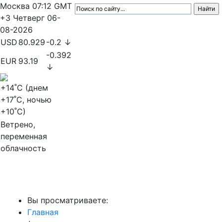
Москва
07:12
GMT
+3
Четверг
06-
08-2026
USD
80.929
-0.2 ↓
-0.392
EUR
93.19
↓
+14
˚C (днем
+17
˚C, ночью
+10
˚C)
Ветрено,
переменная
облачность
МедиаПрофи
Вы просматриваете:
Главная