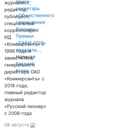
пресс-
журналист,
секретарь
редактор,
«Общественного
публицист,
телевидения
специальный
России»:
корреспондент
Премия
ИД
«ТЭФИ 2019»
«Коммерсантъ» с
показала,…
1996 года и
Написал
заместитель
Евгений
генерального
Кузин
директора ОАО
«Коммерсантъ» с
2018 года,
главный редактор
журнала
«Русский пионер»
с 2008 года
08 августа