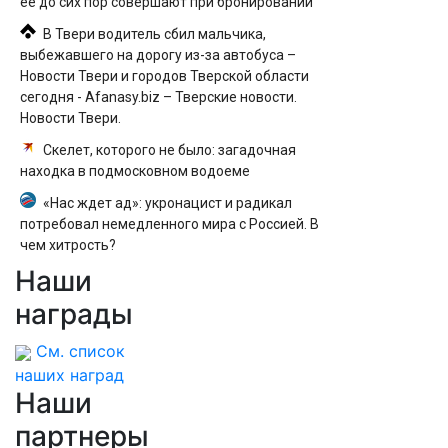
ее до сих пор совершают при бронировании
В Твери водитель сбил мальчика,
выбежавшего на дорогу из-за автобуса –
Новости Твери и городов Тверской области
сегодня - Afanasy.biz – Тверские новости.
Новости Твери.
Скелет, которого не было: загадочная
находка в подмосковном водоеме
«Нас ждет ад»: укронацист и радикал
потребовал немедленного мира с Россией. В
чем хитрость?
Наши
Какие переводы могут заблокировать
банки?
награды
См. список
наших наград
Наши
партнеры