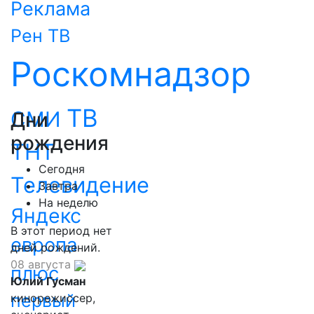
Реклама
Рен ТВ
Роскомнадзор
ТВ
СМИ
Дни
рождения
ТНТ
Сегодня
Телевидение
Завтра
На неделю
Яндекс
В этот период нет
европа
дней рождений.
08 августа
плюс
Юлий Гусман
первый
кинорежиссер,