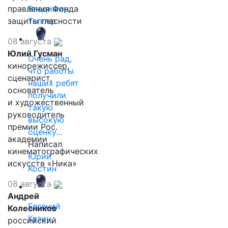
правления Фонда
Владимир
защиты гласности
Таллер
08 августа
Юлий Гусман
Очень рад,
кинорежиссер,
что работы
сценарист,
наших ребят
основатель
получили
и художественный
такую
руководитель
высокую
премии Рос.
оценку…
академии
Написал
кинематографических
Юрий
искусств «Ника»
Костин
08 августа
Андрей
Евгений
Колесников
Кузин,
российский