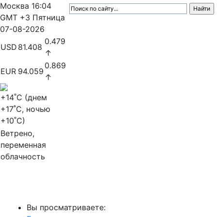
Москва
16:04
GMT +3
Пятница
07-08-2026
0.479
USD
81.408
↑
0.869
EUR
94.059
↑
+14
˚C (днем
+17
˚C, ночью
+10
˚C)
Ветрено,
переменная
облачность
МедиаПрофи
Вы просматриваете: