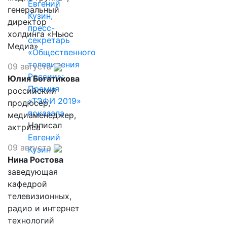
Евгений
генеральный
Кузин,
директор
пресс-
холдинга «Ньюс
секретарь
Медиа»
«Общественного
телевидения
09 августа
России»:
Юлия Богатикова
Премия
российский
«ТЭФИ 2019»
продюсер,
показала,…
медиаменеджер,
Написал
актриса
Евгений
09 августа
Кузин
Нина Ростова
заведующая
кафедрой
телевизионных,
радио и интернет
технологий