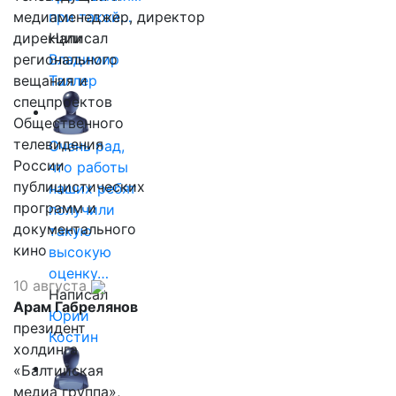
медиаменеджер, директор
при такой…
дирекции
Написал
регионального
Владимир
вещания и
Таллер
спецпроектов
Общественного
телевидения
Очень рад,
России
что работы
публицистических
наших ребят
программ и
получили
документального
такую
кино
высокую
оценку…
10 августа
Написал
Арам Габрелянов
Юрий
президент
Костин
холдинга
«Балтийская
медиа группа»,