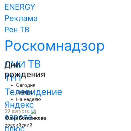
ENERGY
Реклама
Рен ТВ
Роскомнадзор
ТВ
СМИ
Дни
рождения
ТНТ
Сегодня
Телевидение
Завтра
На неделю
Яндекс
09 августа
европа
Юлия Богатикова
российский
плюс