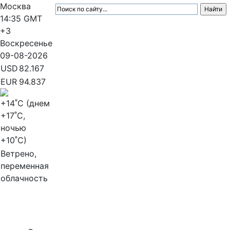
Москва
14:35
GMT
+3
Воскресенье
09-08-2026
USD
82.167
EUR
94.837
+14
˚C (днем
+17
˚C,
ночью
+10
˚C)
Ветрено,
переменная
облачность
МедиаПрофи