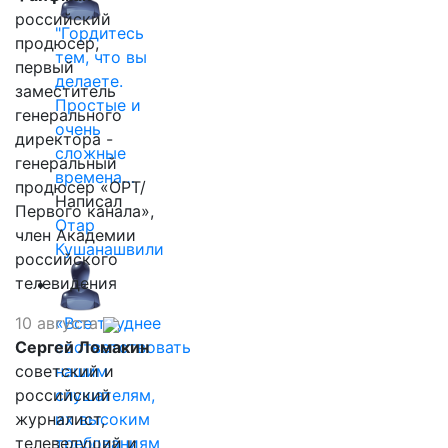
российский
"Гордитесь
продюсер,
тем, что вы
первый
делаете.
заместитель
Простые и
генерального
очень
директора -
сложные
генеральный
времена…
продюсер «ОРТ/
Написал
Первого канала»,
Отар
член Академии
Кушанашвили
российского
телевидения
10 августа
«Все труднее
Сергей Ломакин
соответствовать
советский и
нашим
российский
слушателям,
журналист,
их высоким
телеведущий и
требованиям