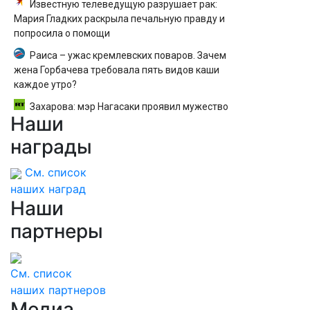
Известную телеведущую разрушает рак:
Мария Гладких раскрыла печальную правду и
попросила о помощи
Раиса – ужас кремлевских поваров. Зачем
жена Горбачева требовала пять видов каши
каждое утро?
Захарова: мэр Нагасаки проявил мужество
Наши
словами о бомбардировке США - RT Russia -
Медиаплатформа МирТесен
награды
См. список
наших наград
Наши
партнеры
См. список
наших партнеров
Медиа