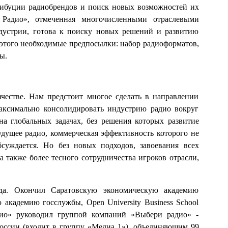
трибуции радиобрендов и поиск новых возможностей их
Радио», отмеченная многочисленными отраслевыми
дустрии, готова к поиску новых решений и развитию
 этого необходимые предпосылки: набор радиоформатов,
ы.
естве. Нам предстоит многое сделать в направлении
аксимально консолидировать индустрию радио вокруг
на глобальных задачах, без решения которых развитие
дущее радио, коммерческая эффективность которого не
бсуждается. Но без новых подходов, завоевания всех
 также более тесного сотрудничества игроков отрасли,
а. Окончил Саратовскую экономическую академию
академию госслужбы, Open University Business School
дио» руководил группой компаний «Выбери радио» -
ссии (входит в группу «Медиа 1»), объединяющим 99