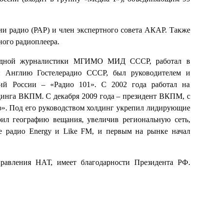
и радио (РАР) и член экспертного совета АКАР. Также
ного радиоплеера.
родной журналистики МГИМО МИД СССР, работал в
 Англию Гостелерадио СССР, был руководителем и
ций России – «Радио 101». С 2002 года работал на
динга ВКПМ. С декабря 2009 года – президент ВКПМ, с
о». Под его руководством холдинг укрепил лидирующие
ил географию вещания, увеличив региональную сеть,
е радио Energy и Like FM, и первым на рынке начал
равления НАТ, имеет благодарности Президента РФ.