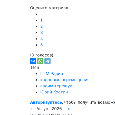
Оцените материал
1
2
3
4
5
(0 голосов)
Теги
ГПМ Радио
кадровые перемещения
вадим терещук
Юрий Костин
Авторизуйтесь
, чтобы получить возмож
«
Август 2026
»