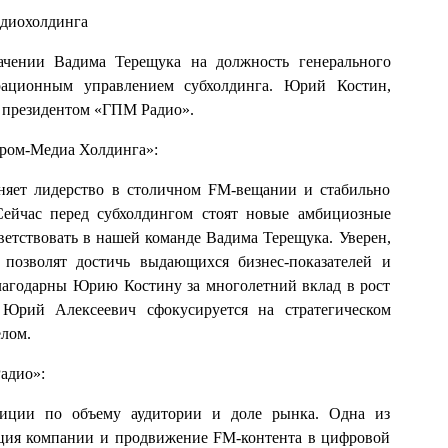
адиохолдинга
ачении Вадима Терещука на должность генерального
рационным управлением субхолдинга. Юрий Костин,
я президентом «ГПМ Радио».
пром-Медиа Холдинга»:
няет лидерство в столичном FM-вещании и стабильно
Сейчас перед субхолдингом стоят новые амбициозные
ветствовать в нашей команде Вадима Терещука. Уверен,
 позволят достичь выдающихся бизнес-показателей и
лагодарны Юрию Костину за многолетний вклад в рост
Юрий Алексеевич сфокусируется на стратегическом
елом.
адио»:
зиции по объему аудитории и доле рынка. Одна из
ация компании и продвижение FM-контента в цифровой