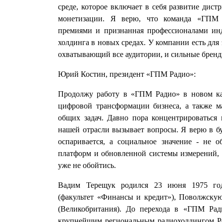
среде, которое включает в себя развитие дис
монетизации. Я верю, что команда «ГПМ 
премиями и признанная профессионалами ин
холдинга в новых средах. У компании есть для
охватывающий все аудитории, и сильные бренд
Юрий Костин, президент «ГПМ Радио»:
Продолжу работу в «ГПМ Радио» в новом кач
цифровой трансформации бизнеса, а также м
общих задач. Давно пора концентрироваться 
нашей отрасли вызывает вопросы. Я верю в бу
оспаривается, а социальное значение - не о
платформ и обновленной системы измерений, а
уже не обойтись.
Вадим Терещук родился 23 июня 1975 год
(факультет «Финансы и кредит»), Поволжскую 
(Великобритания). До перехода в «ГПМ Ра
крупнейшим региональным радиохолдингом Ро