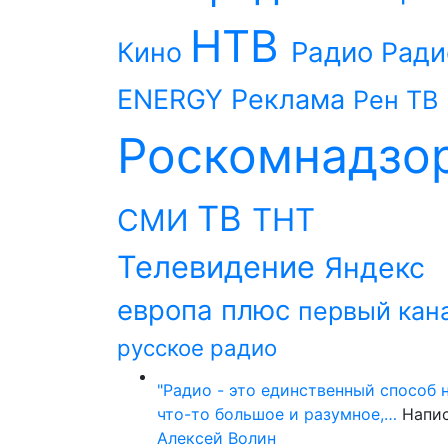
НТВ
Радио
Кино
Ради
ENERGY
Реклама
Рен ТВ
Роскомнадзо
ТВ
ТНТ
СМИ
Телевидение
Яндекс
европа плюс
первый кан
русское радио
"Радио - это единственный способ 
что-то большое и разумное,…
Напи
Алексей Волин