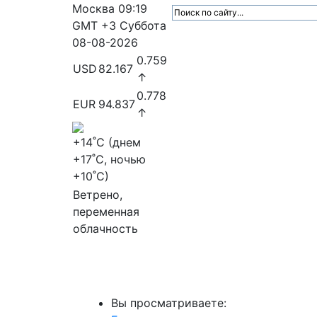
Москва
09:19
GMT +3
Суббота
08-08-2026
0.759
USD
82.167
↑
0.778
EUR
94.837
↑
+14
˚C (днем
+17
˚C, ночью
+10
˚C)
Ветрено,
переменная
облачность
МедиаПрофи
Главное
Медиарыно
Вы просматриваете: