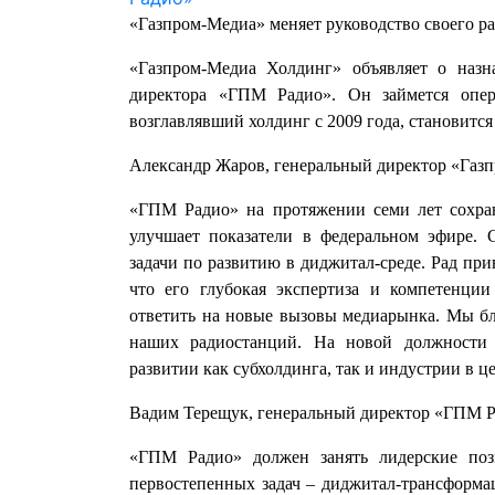
«Газпром-Медиа» меняет руководство своего р
«Газпром-Медиа Холдинг» объявляет о назн
директора «ГПМ Радио». Он займется опе
возглавлявший холдинг с 2009 года, становитс
Александр Жаров, генеральный директор «Газ
«ГПМ Радио» на протяжении семи лет сохра
улучшает показатели в федеральном эфире. 
задачи по развитию в диджитал-среде. Рад при
что его глубокая экспертиза и компетенции
ответить на новые вызовы медиарынка. Мы б
наших радиостанций. На новой должности 
развитии как субхолдинга, так и индустрии в ц
Вадим Терещук, генеральный директор «ГПМ Р
«ГПМ Радио» должен занять лидерские по
первостепенных задач – диджитал-трансформ