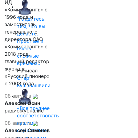
ИД
«Коммерсантъ» с
1996 года и
"Гордитесь
заместитель
тем, что вы
генерального
делаете.
директора ОАО
Простые и
«Коммерсантъ» с
очень
2018 года,
сложные
главный редактор
времена…
журнала
Написал
«Русский пионер»
Отар
с 2008 года
Кушанашвили
08 августа
Алексей Осин
«Все труднее
радиожурналист
соответствовать
08 августа
нашим
Алексей Симонов
слушателям,
президент,
их высоким