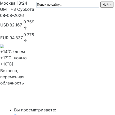
Москва
18:24
GMT +3
Суббота
08-08-2026
0.759
USD
82.167
↑
0.778
EUR
94.837
↑
+14
˚C (днем
+17
˚C, ночью
+10
˚C)
Ветрено,
переменная
облачность
МедиаПрофи
Вы просматриваете: