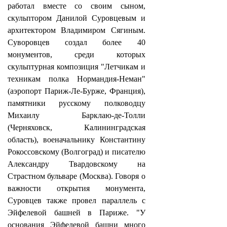
работал вместе со своим сыном,
скульптором Данилой Суровцевым и
архитектором Владимиром Сягиным.
Суворовцев создал более 40
монументов, среди которых
скульптурная композиция "Летчикам и
техникам полка Нормандия-Неман"
(аэропорт Париж-Ле-Бурже, Франция),
памятники русскому полководцу
Михаилу Барклаю-де-Толли
(Черняховск, Калининградская
область), военачальнику Константину
Рокоссовскому (Волгоград) и писателю
Александру Твардовскому на
Страстном бульваре (Москва). Говоря о
важности открытия монумента,
Суровцев также провел параллель с
Эйфелевой башней в Париже. "У
основания Эйфелевой башни много