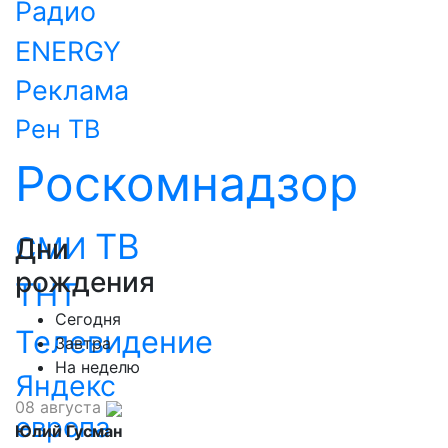
Радио
ENERGY
Реклама
Рен ТВ
Роскомнадзор
ТВ
СМИ
Дни
рождения
ТНТ
Сегодня
Телевидение
Завтра
На неделю
Яндекс
08 августа
европа
Юлий Гусман