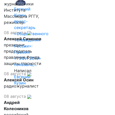
журналистики
Евгений
Института
Кузин,
Массмедиа РГГУ,
пресс-
режиссер.
секретарь
08 августа
«Общественного
Алексей Симонов
телевидения
президент,
России»:
председатель
Премия
правления Фонда
«ТЭФИ 2019»
защиты гласности
показала,…
Написал
08 августа
Евгений
Алексей Осин
Кузин
радиожурналист
08 августа
Андрей
Колесников
российский