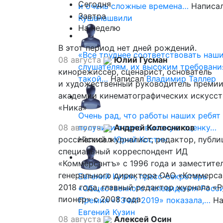
Сегодня
и очень сложные времена…
Написа
Завтра
Кушанашвили
На неделю
В этот период нет дней рождений.
«Все труднее соответствовать наш
08 августа
Юлий Гусман
слушателям, их высоким требовани
кинорежиссер, сценарист, основатель
такой…
Написал
Владимир Таллер
и художественный руководитель премии
академии кинематографических искусст
«Ника»
Очень рад, что работы наших ребят
08 августа
получили такую высокую оценку…
Андрей Колесников
российский журналист, редактор, публи
Написал
Юрий Костин
специальный корреспондент ИД
«Коммерсантъ» с 1996 года и заместите
генерального директора ОАО «Коммерса
Евгений Кузин, пресс-секретарь
2018 года, главный редактор журнала «
«Общественного телевидения Росси
пионер» с 2008 года
Премия «ТЭФИ 2019» показала,…
На
Евгений Кузин
08 августа
Алексей Осин