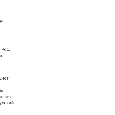
да
 Рос.
в
цист,
ль
нтъ» с
Русский