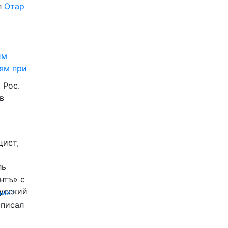
л
Отар
им
ям при
 Рос.
в
цист,
ль
нтъ» с
Русский
и»:
писал