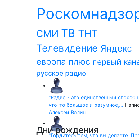
Роскомнадзо
ТВ
ТНТ
СМИ
Телевидение
Яндекс
европа плюс
первый кан
русское радио
"Радио - это единственный способ 
что-то большое и разумное,…
Напи
Алексей Волин
Дни
рождения
"Гордитесь тем, что вы делаете. П