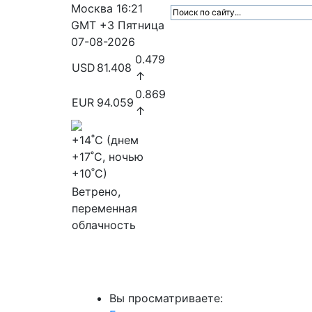
Москва
16:21
GMT +3
Пятница
07-08-2026
0.479
USD
81.408
↑
0.869
EUR
94.059
↑
+14
˚C (днем
+17
˚C, ночью
+10
˚C)
Ветрено,
переменная
облачность
МедиаПрофи
Главное
Медиарыно
Вы просматриваете: