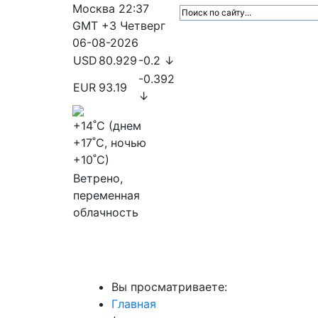
Москва
22:37
GMT +3
Четверг
06-08-2026
USD
80.929
-0.2 ↓
-0.392
EUR
93.19
↓
+14
˚C (днем
+17
˚C, ночью
+10
˚C)
Ветрено,
переменная
облачность
МедиаПрофи
Главное
Медиарыно
Вы просматриваете:
Главная