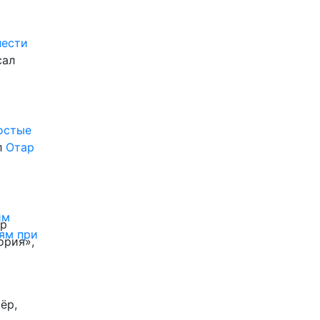
нести
сал
ростые
л
Отар
им
ор
ям при
ория»,
ёр,