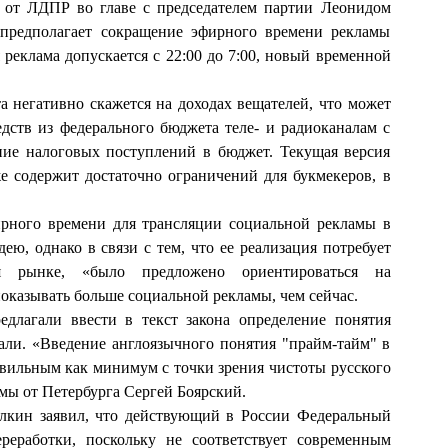
 от ЛДПР во главе с председателем партии Леонидом
предполагает сокращение эфирного времени рекламы
я реклама допускается с 22:00 до 7:00, новый временной
а негативно скажется на доходах вещателей, что может
дств из федерального бюджета теле- и радиоканалам с
ние налоговых поступлений в бюджет. Текущая версия
е содержит достаточно ограничений для букмекеров, в
ирного времени для трансляции социальной рекламы в
ю, однако в связи с тем, что ее реализация потребует
я рынке, «было предложено ориентироваться на
показывать больше социальной рекламы, чем сейчас.
едлагали ввести в текст закона определение понятия
али. «Введение англоязычного понятия "прайм-тайм" в
авильным как минимум с точки зрения чистоты русского
мы от Петербурга Сергей Боярский.
елкин заявил, что действующий в России Федеральный
реработки, поскольку не соответствует современным