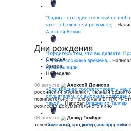
"Радио - это единственный способ 
что-то большое и разумное,…
Напи
Алексей Волин
Дни
рождения
"Гордитесь тем, что вы делаете. П
Сегодня
и очень сложные времена…
Написа
Завтра
Кушанашвили
На неделю
06 августа
Алексей Денисов
«Все труднее соответствовать наш
российский журналист, главный редакт
слушателям, их высоким требовани
познавательного телеканала ВГТРК «Ист
такой…
Написал
Владимир Таллер
режиссёр документального кино
06 августа
Дэвид Гамбург
телевизионный продюсер, актёр, режисс
Очень рад, что работы наших ребят