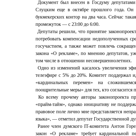
Документ был внесен в Госдуму депутатами
Слуцким еще в октябре прошлого года. Он 
букмекерских контор на два часа. Сейчас така
промежуток — с 23:00 до 6:00.
Депутаты решили, что принятие законопроект
потребовать компенсации недополученных сре
госучастием, а также может повлечь сокраще
закона «О рекламе», по мнению депутатов, уж
том числе в отношении несовершеннолетних.
Одно из изменений касалось увеличения эф
телеэфире с 5% до 20%. Комитет поддержал иде
«кардинальных перемен» на сложившемс
поощрительные меры» для тех, кто согласится 
Ко всему прочему авторы законопроекта пр
«прайм-тайм», однако инициативу не поддерж
правовое поле лично мне представляется непр
языка», — отметил депутат Государственной ду
Ранее член думского IT-комитета Антон Гор
закон «О рекламе» требует кардинальной пе