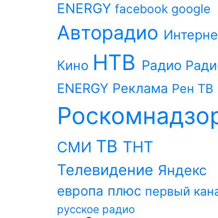
ENERGY
facebook
google
Авторадио
Интерне
НТВ
Радио
Кино
Ради
ENERGY
Реклама
Рен ТВ
Роскомнадзо
ТВ
ТНТ
СМИ
Телевидение
Яндекс
европа плюс
первый кан
русское радио