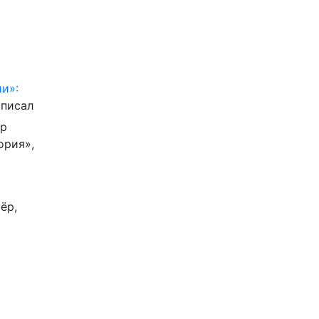
и»:
писал
ор
ория»,
ёр,