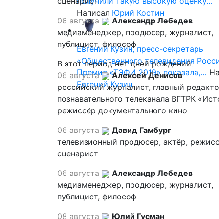
сценарист
получили такую высокую оценку…
Написал
Юрий Костин
06 августа
Александр Лебедев
медиаменеджер, продюсер, журналист,
публицист, философ
Евгений Кузин, пресс-секретарь
«Общественного телевидения Росси
В этот период нет дней рождений.
Премия «ТЭФИ 2019» показала,…
На
06 августа
Алексей Денисов
Евгений Кузин
российский журналист, главный редакт
познавательного телеканала ВГТРК «Ист
режиссёр документального кино
06 августа
Дэвид Гамбург
телевизионный продюсер, актёр, режисс
сценарист
06 августа
Александр Лебедев
медиаменеджер, продюсер, журналист,
публицист, философ
08 августа
Юлий Гусман