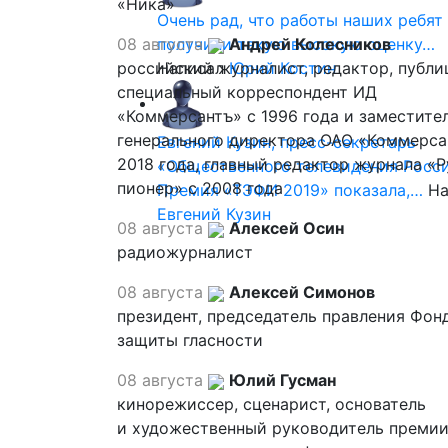
«Ника»
Очень рад, что работы наших ребят
08 августа
получили такую высокую оценку…
Андрей Колесников
российский журналист, редактор, публи
Написал
Юрий Костин
специальный корреспондент ИД
«Коммерсантъ» с 1996 года и заместите
генерального директора ОАО «Коммерса
Евгений Кузин, пресс-секретарь
2018 года, главный редактор журнала «
«Общественного телевидения Росси
пионер» с 2008 года
Премия «ТЭФИ 2019» показала,…
На
Евгений Кузин
08 августа
Алексей Осин
радиожурналист
08 августа
Алексей Симонов
президент, председатель правления Фон
защиты гласности
08 августа
Юлий Гусман
кинорежиссер, сценарист, основатель
и художественный руководитель премии