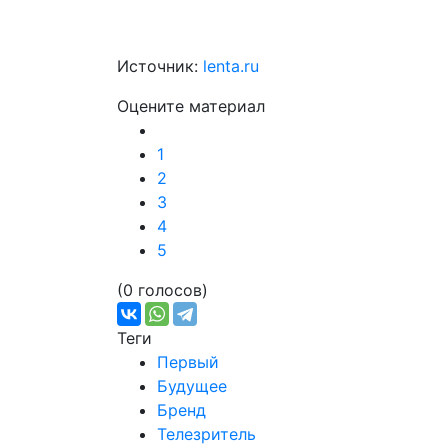
Источник:
lenta.ru
Оцените материал
1
2
3
4
5
(0 голосов)
Теги
Первый
Будущее
Бренд
Телезритель