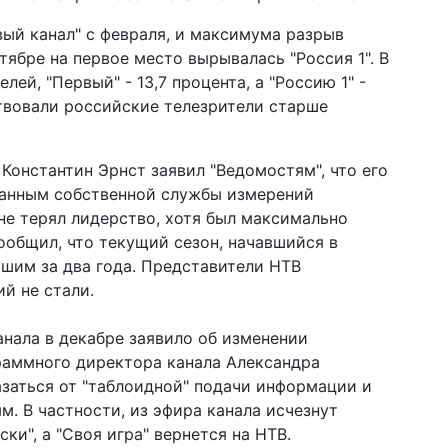
ый канал" с февраля, и максимума разрыв
тябре на первое место вырывалась "Россия 1". В
лей, "Первый" - 13,7 процента, а "Россию 1" -
ствовали российские телезрители старше
Константин Эрнст заявил "Ведомостям", что его
данным собственной службы измерений
 не терял лидерство, хотя был максимально
сообщил, что текущий сезон, начавшийся в
чшим за два года. Представители НТВ
й не стали.
анала в декабре заявило об изменении
раммного директора канала Александра
азаться от "таблоидной" подачи информации и
. В частности, из эфира канала исчезнут
ки", а "Своя игра" вернется на НТВ.