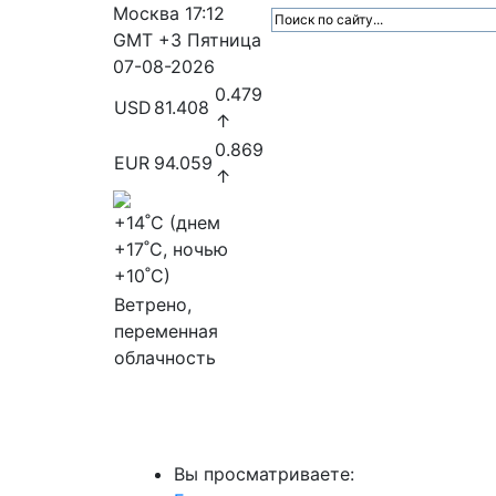
Москва
17:12
GMT +3
Пятница
07-08-2026
0.479
USD
81.408
↑
0.869
EUR
94.059
↑
+14
˚C (днем
+17
˚C, ночью
+10
˚C)
Ветрено,
переменная
облачность
МедиаПрофи
Главное
Медиарыно
Вы просматриваете: