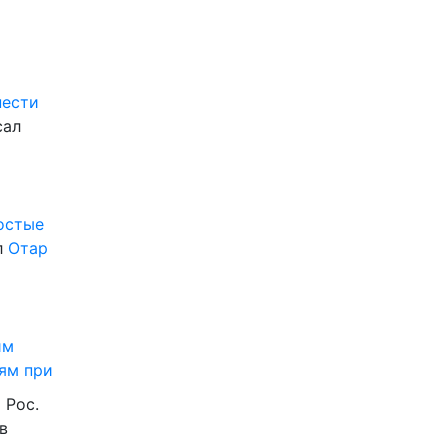
нести
сал
ростые
л
Отар
им
ям при
 Рос.
в