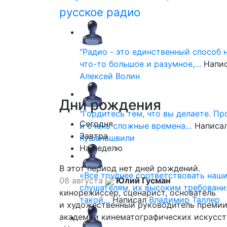
русское радио
"Радио - это единственный способ 
что-то большое и разумное,…
Напи
Алексей Волин
Дни
рождения
"Гордитесь тем, что вы делаете. П
Сегодня
и очень сложные времена…
Написа
Завтра
Кушанашвили
На неделю
В этот период нет дней рождений.
«Все труднее соответствовать наш
08 августа
Юлий Гусман
слушателям, их высоким требовани
кинорежиссер, сценарист, основатель
такой…
Написал
Владимир Таллер
и художественный руководитель премии
академии кинематографических искусст