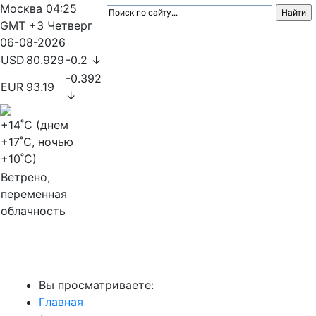
Москва
04:25
GMT +3
Четверг
06-08-2026
USD
80.929
-0.2 ↓
-0.392
EUR
93.19
↓
+14
˚C (днем
+17
˚C, ночью
+10
˚C)
Ветрено,
переменная
облачность
МедиаПрофи
Вы просматриваете:
Главная