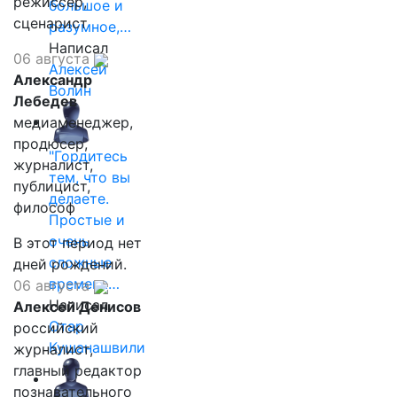
режиссёр,
большое и
сценарист
разумное,…
Написал
06 августа
Алексей
Александр
Волин
Лебедев
медиаменеджер,
продюсер,
"Гордитесь
журналист,
тем, что вы
публицист,
делаете.
философ
Простые и
очень
В этот период нет
сложные
дней рождений.
времена…
06 августа
Написал
Алексей Денисов
Отар
российский
Кушанашвили
журналист,
главный редактор
познавательного