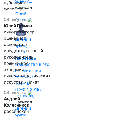
оценку…
публицист,
Написал
философ
Юрий
08 августа
Костин
Юлий Гусман
кинорежиссер,
сценарист,
Евгений
основатель
Кузин,
и художественный
пресс-
руководитель
секретарь
премии Рос.
«Общественного
академии
телевидения
кинематографических
России»:
искусств «Ника»
Премия
«ТЭФИ 2019»
08 августа
показала,…
Андрей
Написал
Колесников
Евгений
российский
Кузин