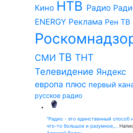
НТВ
Радио
Кино
Ради
ENERGY
Реклама
Рен ТВ
Роскомнадзо
ТВ
ТНТ
СМИ
Телевидение
Яндекс
европа плюс
первый кан
русское радио
"Радио - это единственный способ 
что-то большое и разумное,…
Напи