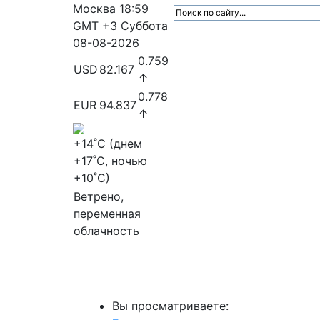
Москва
18:59
GMT +3
Суббота
08-08-2026
0.759
USD
82.167
↑
0.778
EUR
94.837
↑
+14
˚C (днем
+17
˚C, ночью
+10
˚C)
Ветрено,
переменная
облачность
МедиаПрофи
Главное
Медиарыно
Вы просматриваете: