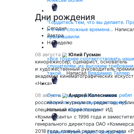
Алексей Волин
Дни
рождения
"Гордитесь тем, что вы делаете. П
Сегодня
и очень сложные времена…
Написа
Завтра
Кушанашвили
На неделю
08 августа
Юлий Гусман
«Все труднее соответствовать наш
кинорежиссер, сценарист, основатель
слушателям, их высоким требовани
и художественный руководитель премии
такой…
Написал
Владимир Таллер
академии кинематографических искусст
«Ника»
08 августа
Очень рад, что работы наших ребят
Андрей Колесников
российский журналист, редактор, публи
получили такую высокую оценку…
специальный корреспондент ИД
Написал
Юрий Костин
«Коммерсантъ» с 1996 года и заместите
генерального директора ОАО «Коммерса
2018 года, главный редактор журнала «
Евгений Кузин, пресс-секретарь