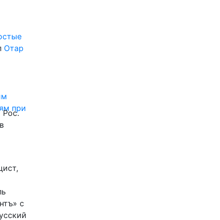
ростые
л
Отар
им
ям при
 Рос.
в
цист,
ль
нтъ» с
Русский