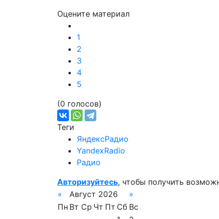
Оцените материал
1
2
3
4
5
(0 голосов)
Теги
ЯндексРадио
YandexRadio
Радио
Авторизуйтесь
, чтобы получить возмож
«
Август 2026
»
Пн
Вт
Ср
Чт
Пт
Сб
Вс