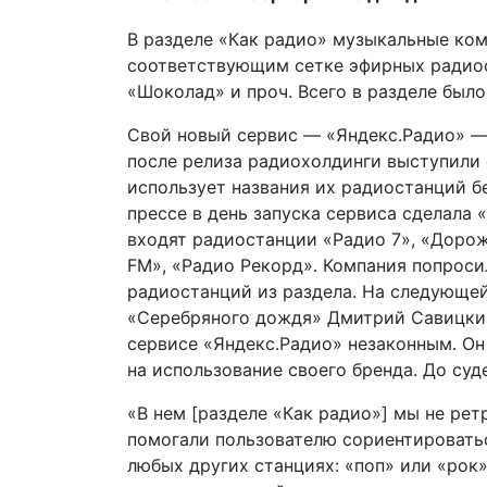
​В разделе «Как радио» музыкальные ко
соответствующим сетке эфирных радиос
«Шоколад» и проч. Всего в разделе было
Свой новый сервис — «Яндекс.Радио» — 
после релиза радиохолдинги выступили 
использует названия их радиостанций бе
прессе в день запуска сервиса сделала 
входят радиостанции «Радио 7», «Дорож
FM», «Радио Рекорд». Компания попроси
радиостанций из раздела. На следующе
«Серебряного дождя» Дмитрий Савицкий
сервисе «Яндекс.Радио» незаконным. Он 
на использование своего бренда. До суд
«В нем [разделе «Как радио»] мы не рет
помогали пользователю сориентироватьс
любых других станциях: «поп» или «рок»