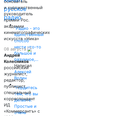
основатель
и художественный
русское
руководитель
радио
премии Рос.
академии
"Радио - это
кинематографических
единственный
искусств «Ника»
способ
нести что-то
08 августа
большое и
Андрей
разумное,…
Колесников
Написал
российский
Алексей
журналист,
Волин
редактор,
публицист,
"Гордитесь
специальный
тем, что вы
корреспондент
делаете.
ИД
Простые и
«Коммерсантъ» с
очень