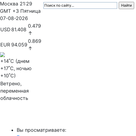
Москва
21:29
GMT +3
Пятница
07-08-2026
0.479
USD
81.408
↑
0.869
EUR
94.059
↑
+14
˚C (днем
+17
˚C, ночью
+10
˚C)
Ветрено,
переменная
облачность
МедиаПрофи
Вы просматриваете: