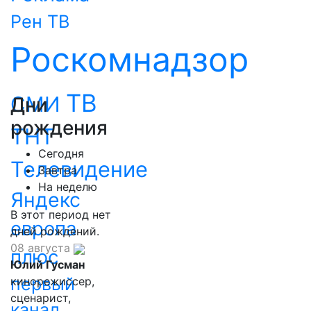
Рен ТВ
Роскомнадзор
ТВ
СМИ
Дни
рождения
ТНТ
Сегодня
Телевидение
Завтра
На неделю
Яндекс
В этот период нет
европа
дней рождений.
08 августа
плюс
Юлий Гусман
первый
кинорежиссер,
сценарист,
канал