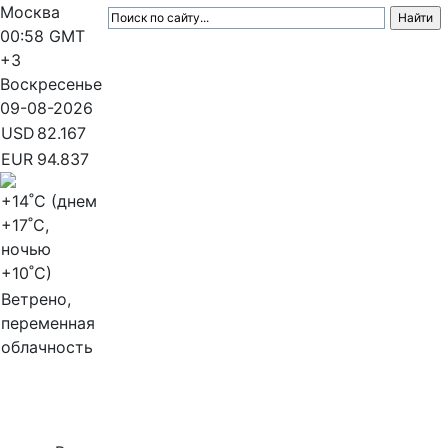
Москва
00:58
GMT
+3
Воскресенье
09-08-2026
USD
82.167
EUR
94.837
+14
˚C (днем
+17
˚C,
ночью
+10
˚C)
Ветрено,
переменная
облачность
МедиаПрофи