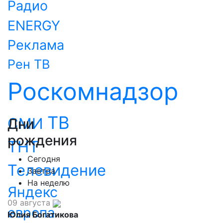
Радио
ENERGY
Реклама
Рен ТВ
Роскомнадзор
ТВ
СМИ
Дни
рождения
ТНТ
Сегодня
Телевидение
Завтра
На неделю
Яндекс
09 августа
европа
Юлия Богатикова