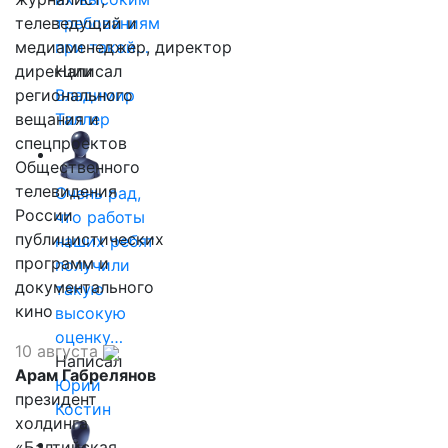
телеведущий и
требованиям
медиаменеджер, директор
при такой…
дирекции
Написал
регионального
Владимир
вещания и
Таллер
спецпроектов
Общественного
телевидения
Очень рад,
России
что работы
публицистических
наших ребят
программ и
получили
документального
такую
кино
высокую
оценку…
10 августа
Написал
Арам Габрелянов
Юрий
президент
Костин
холдинга
«Балтийская