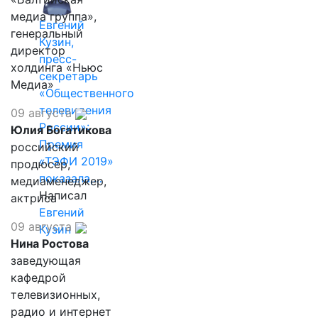
медиа группа»,
Евгений
генеральный
Кузин,
директор
пресс-
холдинга «Ньюс
секретарь
Медиа»
«Общественного
телевидения
09 августа
России»:
Юлия Богатикова
Премия
российский
«ТЭФИ 2019»
продюсер,
показала,…
медиаменеджер,
Написал
актриса
Евгений
09 августа
Кузин
Нина Ростова
заведующая
кафедрой
телевизионных,
радио и интернет