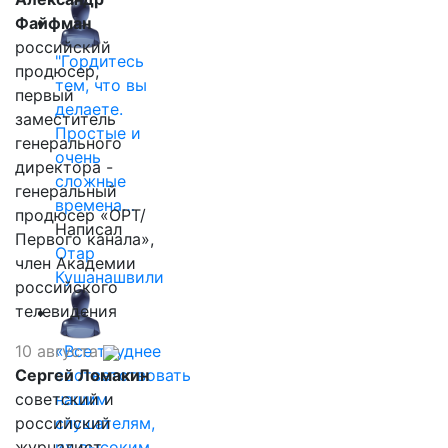
Файфман
российский
"Гордитесь
продюсер,
тем, что вы
первый
делаете.
заместитель
Простые и
генерального
очень
директора -
сложные
генеральный
времена…
продюсер «ОРТ/
Написал
Первого канала»,
Отар
член Академии
Кушанашвили
российского
телевидения
10 августа
«Все труднее
Сергей Ломакин
соответствовать
советский и
нашим
российский
слушателям,
журналист,
их высоким