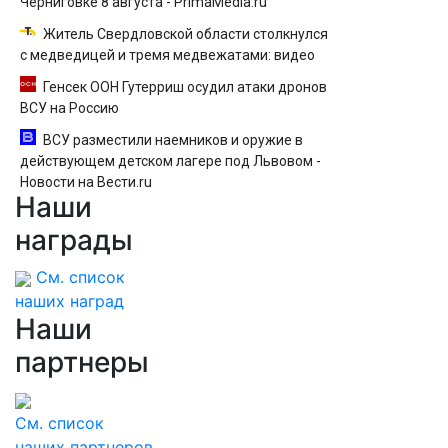
Черниговке 8 августа - PrimaMedia.ru
Житель Свердловской области столкнулся
с медведицей и тремя медвежатами: видео
Генсек ООН Гутерриш осудил атаки дронов
ВСУ на Россию
ВСУ разместили наемников и оружие в
действующем детском лагере под Львовом -
Новости на Вести.ru
Наши
награды
См. список
наших наград
Наши
партнеры
См. список
наших партнеров