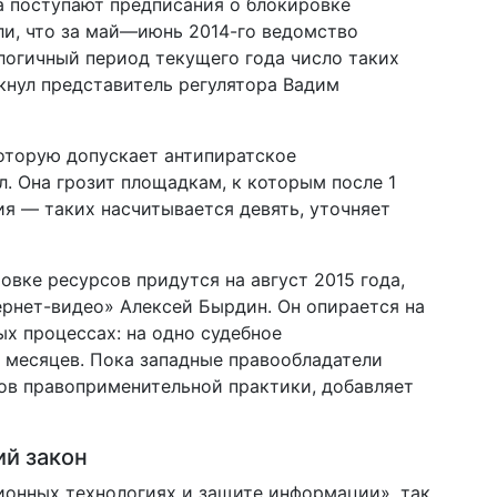
а поступают предписания о блокировке
или, что за май—июнь 2014-го ведомство
алогичный период текущего года число таких
ркнул представитель регулятора Вадим
оторую допускает антипиратское
. Она грозит площадкам, к которым после 1
я — таких насчитывается девять, уточняет
вке ресурсов придутся на август 2015 года,
рнет-видео» Алексей Бырдин. Он опирается на
х процессах: на одно судебное
 месяцев. Пока западные правообладатели
ов правоприменительной практики, добавляет
ий закон
онных технологиях и защите информации», так