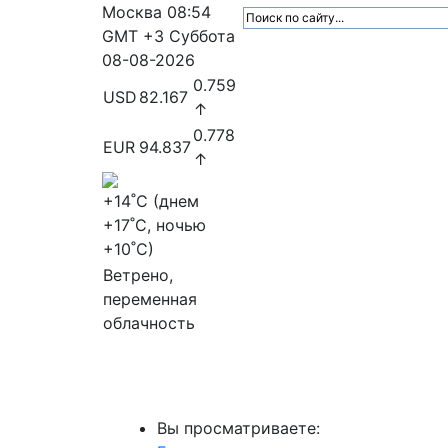
Москва
08:54
GMT +3
Суббота
08-08-2026
0.759
USD
82.167
↑
0.778
EUR
94.837
↑
+14
˚C (днем
+17
˚C, ночью
+10
˚C)
Ветрено,
переменная
облачность
МедиаПрофи
Главное
Медиарыно
Вы просматриваете: