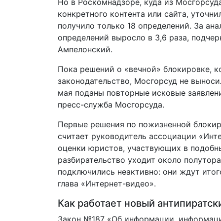
Но в Роскомнадзоре, куда из Мосгорсуд
конкретного контента или сайта, уточн
получило только 18 определений. За ан
определений выросло в 3,6 раза, подче
Ампелонский.
Пока решений о «вечной» блокировке, к
законодательство, Мосгорсуд не выносил
мая поданы повторные исковые заявлени
пресс-служба Мосгорсуда.
Первые решения по пожизненной блокиро
считает руководитель ассоциации «Инте
оценки юристов, участвующих в подобны
разбирательство уходит около полутора
подключились неактивно: они ждут итог
глава «Интернет-видео».
Как работает новый антипиратск
Закон №187 «Об информации, информаци