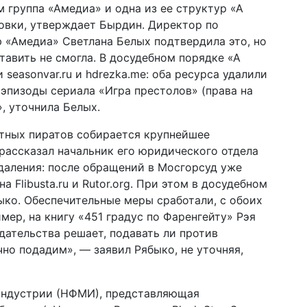
 группа «​Амедиа» и одна из ее структур «А
ровки, утверждает Бырдин. Директор по
 «​Амедиа» Светлана Белых подтвердила это, но
тавить не смогла. В досудебном порядке «А
seasonvar.ru и hdrezka.me: оба ресурса удалили
 эпизоды сериала «Игра престолов» (права на
, уточнила Белых.
стных пиратов собирается крупнейшее
рассказал начальник его юридического отдела
даления: после обращений в Мосгорсуд уже
 Flibusta.ru и Rutor.org. При этом в досудебном
ыко. Обеспечительные меры сработали, с обоих
мер, на книгу «451 градус по Фаренгейту» Рэя
дательства решает, подавать ли против
но подадим», — заявил Рябыко, не уточняя,
индустрии (НФМИ), представляющая