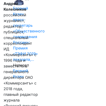
Андрей
Евгений
Колесников
Кузин,
российский
пресс-
журналист,
секретарь
редактор,
«Общественного
публицист,
телевидения
специальный
России»:
корреспондент
Премия
ИД
«ТЭФИ 2019»
«Коммерсантъ» с
показала,…
1996 года и
Написал
заместитель
Евгений
генерального
Кузин
директора ОАО
«Коммерсантъ» с
2018 года,
главный редактор
журнала
«Русский пионер»