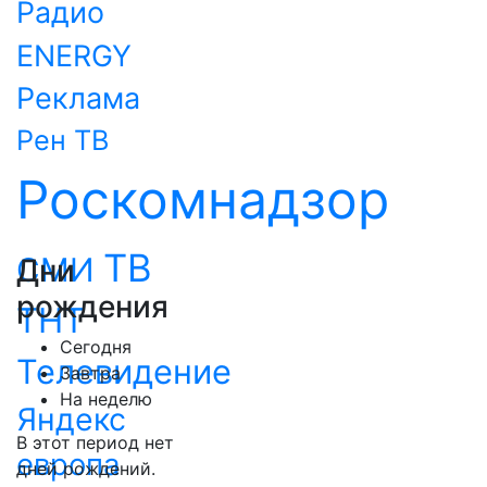
Радио
ENERGY
Реклама
Рен ТВ
Роскомнадзор
ТВ
СМИ
Дни
рождения
ТНТ
Сегодня
Телевидение
Завтра
На неделю
Яндекс
В этот период нет
европа
дней рождений.