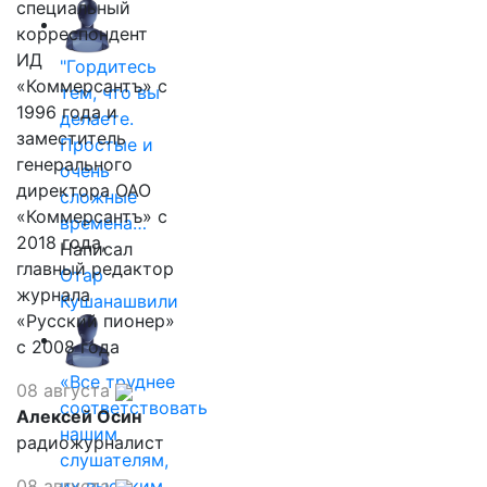
специальный
корреспондент
ИД
"Гордитесь
«Коммерсантъ» с
тем, что вы
1996 года и
делаете.
заместитель
Простые и
генерального
очень
директора ОАО
сложные
«Коммерсантъ» с
времена…
2018 года,
Написал
главный редактор
Отар
журнала
Кушанашвили
«Русский пионер»
с 2008 года
«Все труднее
08 августа
соответствовать
Алексей Осин
нашим
радиожурналист
слушателям,
08 августа
их высоким