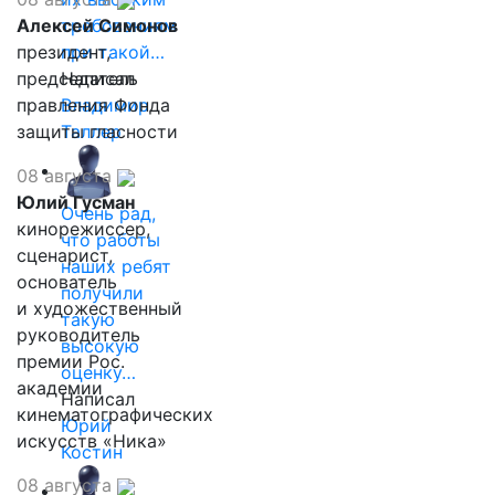
Алексей Симонов
требованиям
президент,
при такой…
председатель
Написал
правления Фонда
Владимир
защиты гласности
Таллер
08 августа
Юлий Гусман
Очень рад,
кинорежиссер,
что работы
сценарист,
наших ребят
основатель
получили
и художественный
такую
руководитель
высокую
премии Рос.
оценку…
академии
Написал
кинематографических
Юрий
искусств «Ника»
Костин
08 августа