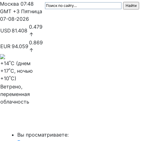
Москва
07:48
GMT +3
Пятница
07-08-2026
0.479
USD
81.408
↑
0.869
EUR
94.059
↑
+14
˚C (днем
+17
˚C, ночью
+10
˚C)
Ветрено,
переменная
облачность
МедиаПрофи
Вы просматриваете: