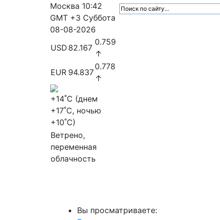
Москва
10:42
GMT +3
Суббота
08-08-2026
0.759
USD
82.167
↑
0.778
EUR
94.837
↑
+14
˚C (днем
+17
˚C, ночью
+10
˚C)
Ветрено,
переменная
облачность
МедиаПрофи
Главное
Медиарыно
Вы просматриваете: