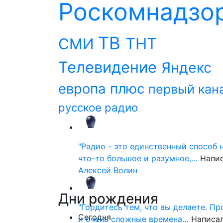
Роскомнадзо
ТВ
ТНТ
СМИ
Телевидение
Яндекс
европа плюс
первый кан
русское радио
"Радио - это единственный способ 
что-то большое и разумное,…
Напи
Алексей Волин
Дни
рождения
"Гордитесь тем, что вы делаете. П
Сегодня
и очень сложные времена…
Написа