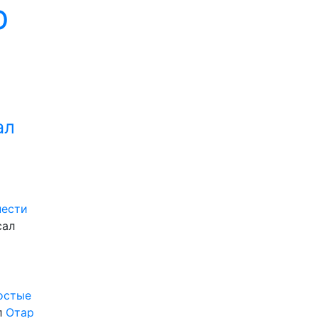
р
ал
нести
сал
ростые
л
Отар