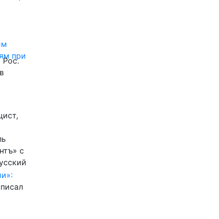
им
ям при
 Рос.
в
цист,
ль
нтъ» с
Русский
и»:
писал