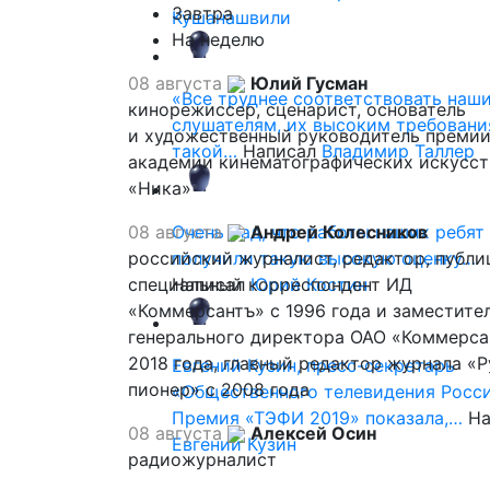
Завтра
Кушанашвили
На неделю
08 августа
Юлий Гусман
«Все труднее соответствовать наш
кинорежиссер, сценарист, основатель
слушателям, их высоким требовани
и художественный руководитель премии
такой…
Написал
Владимир Таллер
академии кинематографических искусст
«Ника»
08 августа
Очень рад, что работы наших ребят
Андрей Колесников
российский журналист, редактор, публи
получили такую высокую оценку…
специальный корреспондент ИД
Написал
Юрий Костин
«Коммерсантъ» с 1996 года и заместите
генерального директора ОАО «Коммерса
2018 года, главный редактор журнала «
Евгений Кузин, пресс-секретарь
пионер» с 2008 года
«Общественного телевидения Росси
Премия «ТЭФИ 2019» показала,…
На
08 августа
Алексей Осин
Евгений Кузин
радиожурналист