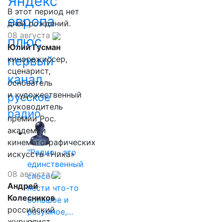
Яндекс
В этот период нет
европа
дней рождений.
08 августа
плюс
Юлий Гусман
первый
кинорежиссер,
сценарист,
канал
основатель
и художественный
русское
руководитель
радио
премии Рос.
академии
кинематографических
"Радио - это
искусств «Ника»
единственный
08 августа
способ
Андрей
нести что-то
Колесников
большое и
российский
разумное,…
журналист,