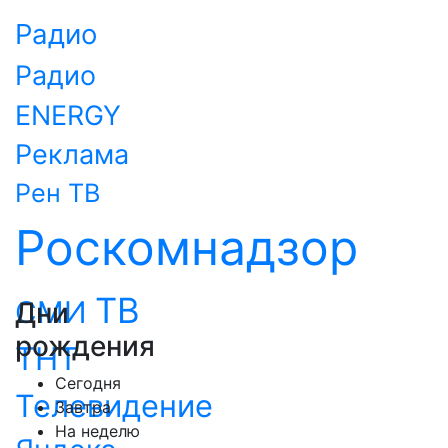
Радио
Радио
ENERGY
Реклама
Рен ТВ
Роскомнадзор
ТВ
СМИ
Дни
рождения
ТНТ
Сегодня
Телевидение
Завтра
На неделю