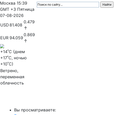
Москва
15:39
GMT +3
Пятница
07-08-2026
0.479
USD
81.408
↑
0.869
EUR
94.059
↑
+14
˚C (днем
+17
˚C, ночью
+10
˚C)
Ветрено,
переменная
облачность
МедиаПрофи
Вы просматриваете: