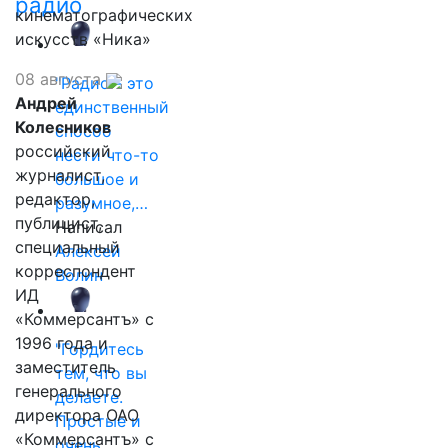
радио
кинематографических
искусств «Ника»
08 августа
"Радио - это
Андрей
единственный
Колесников
способ
российский
нести что-то
журналист,
большое и
редактор,
разумное,…
публицист,
Написал
специальный
Алексей
корреспондент
Волин
ИД
«Коммерсантъ» с
1996 года и
"Гордитесь
заместитель
тем, что вы
генерального
делаете.
директора ОАО
Простые и
«Коммерсантъ» с
очень