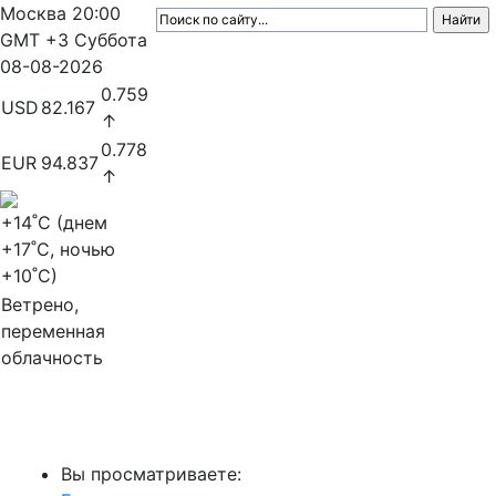
Москва
20:00
GMT +3
Суббота
08-08-2026
0.759
USD
82.167
↑
0.778
EUR
94.837
↑
+14
˚C (днем
+17
˚C, ночью
+10
˚C)
Ветрено,
переменная
облачность
МедиаПрофи
Вы просматриваете: