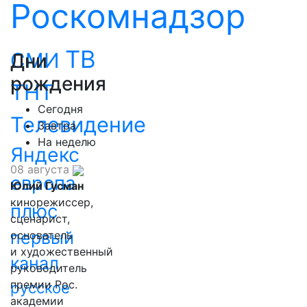
Роскомнадзор
ТВ
СМИ
Дни
рождения
ТНТ
Сегодня
Телевидение
Завтра
На неделю
Яндекс
08 августа
европа
Юлий Гусман
кинорежиссер,
плюс
сценарист,
первый
основатель
и художественный
канал
руководитель
премии Рос.
русское
академии