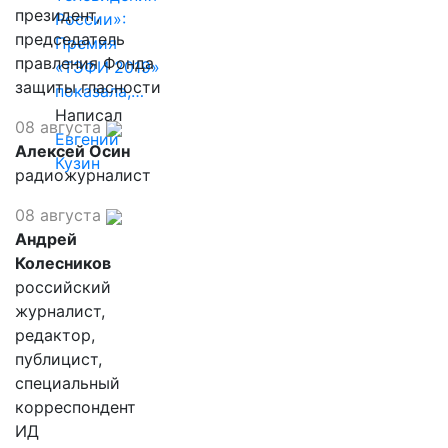
президент,
России»:
председатель
Премия
правления Фонда
«ТЭФИ 2019»
защиты гласности
показала,…
Написал
08 августа
Евгений
Алексей Осин
Кузин
радиожурналист
08 августа
Андрей
Колесников
российский
журналист,
редактор,
публицист,
специальный
корреспондент
ИД